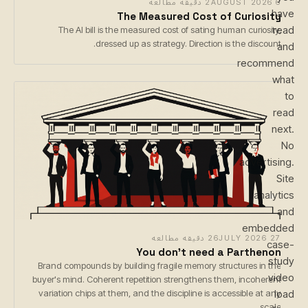
6 AUGUST 2026
2 دقیقه مطالعه
have
The Measured Cost of Curiosity
read
The AI bill is the measured cost of sating human curiosity,
dressed up as strategy. Direction is the discount.
and
recommend
what
to
read
next.
No
advertising.
Site
analytics
and
embedded
27 JULY 2026
26 دقیقه مطالعه
case-
You don't need a Parthenon
study
Brand compounds by building fragile memory structures in the
video
buyer's mind. Coherent repetition strengthens them, incoherent
variation chips at them, and the discipline is accessible at any
load
scale.