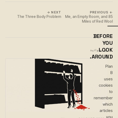
NEXT →
← PREVIOUS
The Three Body Problem
Me, an Empty Room, and 85
Miles of Red Wool
BEFORE
YOU
LOOK
بعدی بخوانید
AROUND.
Plan
B
uses
cookies
to
remember
which
articles
you