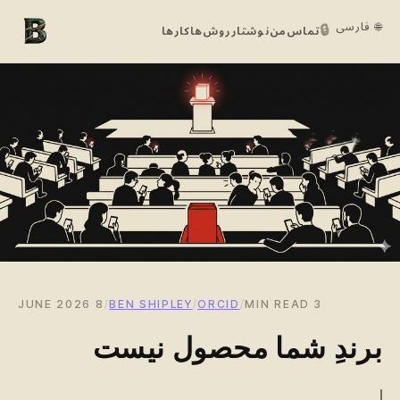
🌐 فارسی
🔒
تماس
من
نوشتار
روش‌ها
کارها
8 JUNE 2026
/
BEN SHIPLEY
/
ORCID
/
3 MIN READ
برندِ شما محصول نیست