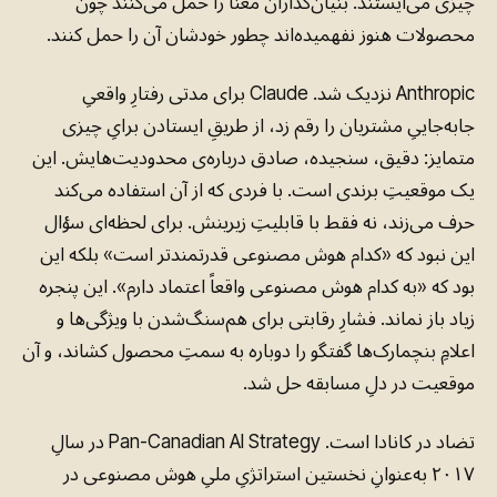
چیزی می‌ایستند. بنیان‌گذاران معنا را حمل می‌کنند چون
محصولات هنوز نفهمیده‌اند چطور خودشان آن را حمل کنند.
Anthropic نزدیک شد. Claude برای مدتی رفتارِ واقعیِ
جابه‌جاییِ مشتریان را رقم زد، از طریقِ ایستادن برایِ چیزی
متمایز: دقیق، سنجیده، صادق درباره‌ی محدودیت‌هایش. این
یک موقعیتِ برندی است. با فردی که از آن استفاده می‌کند
حرف می‌زند، نه فقط با قابلیتِ زیرینش. برای لحظه‌ای سؤال
این نبود که «کدام هوش مصنوعی قدرتمندتر است» بلکه این
بود که «به کدام هوش مصنوعی واقعاً اعتماد دارم». این پنجره
زیاد باز نماند. فشارِ رقابتی برای هم‌سنگ‌شدن با ویژگی‌ها و
اعلامِ بنچمارک‌ها گفتگو را دوباره به سمتِ محصول کشاند، و آن
موقعیت در دلِ مسابقه حل شد.
تضاد در کانادا است. Pan-Canadian AI Strategy در سالِ
۲۰۱۷ به‌عنوانِ نخستین استراتژیِ ملیِ هوش مصنوعی در