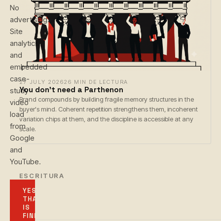
No
advertising.
Site
analytics
and
embedded
case-
27 JULY 2026
26 MIN DE LECTURA
You don't need a Parthenon
study
Brand compounds by building fragile memory structures in the
video
buyer's mind. Coherent repetition strengthens them, incoherent
load
variation chips at them, and the discipline is accessible at any
from
scale.
Google
and
YouTube.
← ESCRITURA
YES,
THAT
IS
FINE