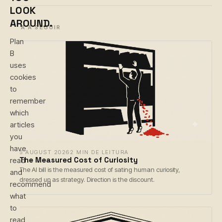
LOOK
AROUND.
LEIA A SEGUIR
Plan
B
uses
cookies
to
remember
which
articles
you
have
6 AUGUST 2026
2 MIN DE LEITURA
The Measured Cost of Curiosity
read
The AI bill is the measured cost of sating human curiosity,
and
dressed up as strategy. Direction is the discount.
recommend
what
to
read