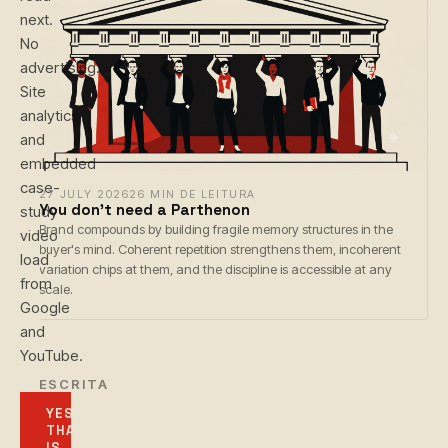
next.
No
advertising.
Site
analytics
and
embedded
case-
27 JULY 2026
26 MIN DE LEITURA
You don't need a Parthenon
study
Brand compounds by building fragile memory structures in the
video
buyer's mind. Coherent repetition strengthens them, incoherent
load
variation chips at them, and the discipline is accessible at any
from
scale.
Google
and
YouTube.
← ESCRITA
YES,
THAT
IS