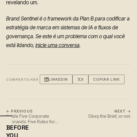
revelando um.
Brand Sentinel é o framework da Plan B para codificar a
estratégia de marca em sistemas de IA e fluxos de
governança. Se este é um problema com o qual você
está lidando,
inicie uma conversa
.
LINKEDIN
X
COPIAR LINK
COMPARTILHAR
← PREVIOUS
NEXT →
Inside Five Corporate
Obey the Brief, or not.
Rebrands: Five Rules for
BEFORE
Making Brand Change Work
YOU