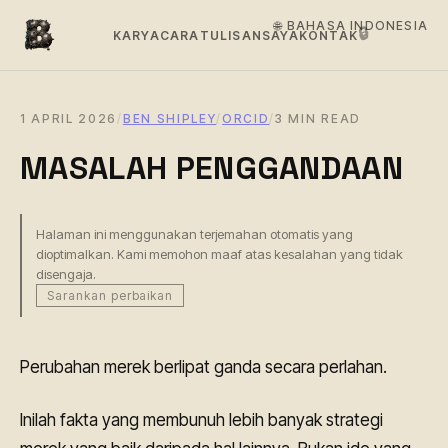
🌐 BAHASA INDONESIA
🔒
KARYA
CARA
TULISAN
SAYA
KONTAK
1 APRIL 2026
/
BEN SHIPLEY
/
ORCID
/
3 MIN READ
MASALAH PENGGANDAAN
Halaman ini menggunakan terjemahan otomatis yang
dioptimalkan. Kami memohon maaf atas kesalahan yang tidak
disengaja.
Sarankan perbaikan
Perubahan merek berlipat ganda secara perlahan.
Inilah fakta yang membunuh lebih banyak strategi