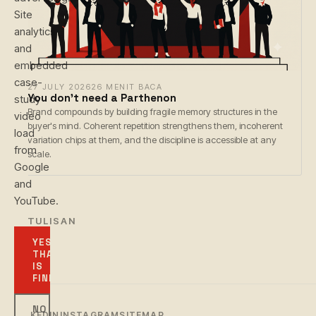
Site
analytics
and
embedded
case-
27 JULY 2026
26 MENIT BACA
You don't need a Parthenon
study
Brand compounds by building fragile memory structures in the
video
buyer's mind. Coherent repetition strengthens them, incoherent
load
variation chips at them, and the discipline is accessible at any
from
scale.
Google
and
YouTube.
← TULISAN
YES,
THAT
IS
FINE
NO
LINKEDIN
INSTAGRAM
SITEMAP