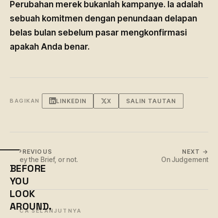
Perubahan merek bukanlah kampanye. Ia adalah
sebuah komitmen dengan penundaan delapan
belas bulan sebelum pasar mengkonfirmasi
apakah Anda benar.
LINKEDIN
X
SALIN TAUTAN
BAGIKAN
← PREVIOUS
NEXT →
Obey the Brief, or not.
On Judgement
BEFORE
YOU
LOOK
AROUND.
BACA SELANJUTNYA