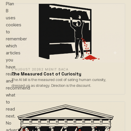
Plan
B
uses
cookies
to
remember
which
articles
you
have
6 AUGUST 2026
2 MENIT BACA
The Measured Cost of Curiosity
read
The AI bill is the measured cost of sating human curiosity,
and
dressed up as strategy. Direction is the discount.
recommend
what
to
read
next.
No
advertising.