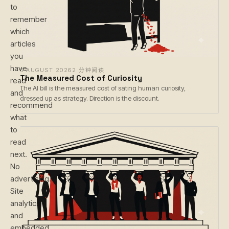
to
remember
which
articles
you
have
6 AUGUST 2026
2 分钟阅读
The Measured Cost of Curiosity
read
The AI bill is the measured cost of sating human curiosity,
and
dressed up as strategy. Direction is the discount.
recommend
what
to
read
next.
No
advertising.
Site
analytics
and
embedded