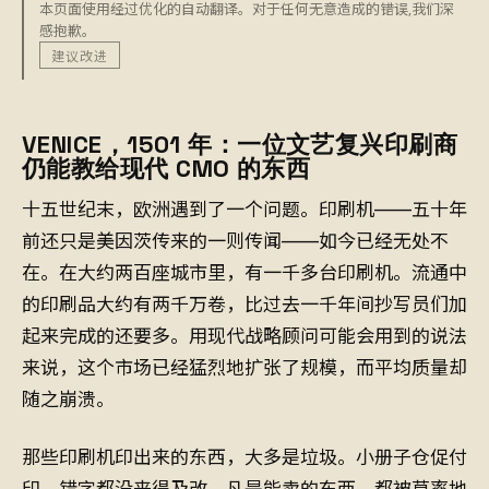
本页面使用经过优化的自动翻译。对于任何无意造成的错误,我们深
感抱歉。
建议改进
VENICE，1501 年：一位文艺复兴印刷商
仍能教给现代 CMO 的东西
十五世纪末，欧洲遇到了一个问题。印刷机——五十年
前还只是美因茨传来的一则传闻——如今已经无处不
在。在大约两百座城市里，有一千多台印刷机。流通中
的印刷品大约有两千万卷，比过去一千年间抄写员们加
起来完成的还要多。用现代战略顾问可能会用到的说法
来说，这个市场已经猛烈地扩张了规模，而平均质量却
随之崩溃。
那些印刷机印出来的东西，大多是垃圾。小册子仓促付
印，错字都没来得及改。凡是能卖的东西，都被草率地