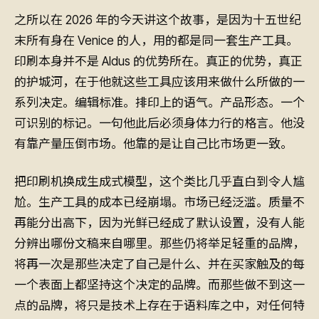
之所以在 2026 年的今天讲这个故事，是因为十五世纪
末所有身在 Venice 的人，用的都是同一套生产工具。
印刷本身并不是 Aldus 的优势所在。真正的优势，真正
的护城河，在于他就这些工具应该用来做什么所做的一
系列决定。编辑标准。排印上的语气。产品形态。一个
可识别的标记。一句他此后必须身体力行的格言。他没
有靠产量压倒市场。他靠的是让自己比市场更一致。
把印刷机换成生成式模型，这个类比几乎直白到令人尴
尬。生产工具的成本已经崩塌。市场已经泛滥。质量不
再能分出高下，因为光鲜已经成了默认设置，没有人能
分辨出哪份文稿来自哪里。那些仍将举足轻重的品牌，
将再一次是那些决定了自己是什么、并在买家触及的每
一个表面上都坚持这个决定的品牌。而那些做不到这一
点的品牌，将只是技术上存在于语料库之中，对任何特