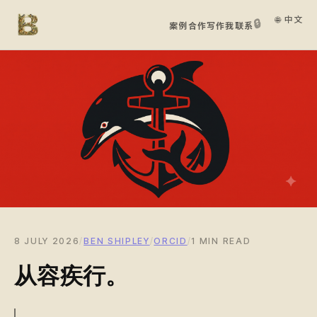
🌐 中文
🔒
案例
合作
写作
我
联系
8 JULY 2026
/
BEN SHIPLEY
/
ORCID
/
1 MIN READ
从容疾行。