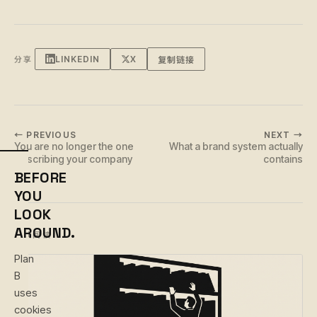
LINKEDIN
X
复制链接
分享
← PREVIOUS
NEXT →
You are no longer the one
What a brand system actually
describing your company
contains
BEFORE
YOU
LOOK
AROUND.
继续阅读
Plan
B
uses
cookies