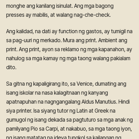
monghe ang kanilang isinulat. Ang mga bagong
presses ay mabilis, at walang nag-che-check.
Ang kalidad, na dati ay function ng gastos, ay tumigil na
sa pag-uuri ng merkado. Mura ang print. Ambient ang
print. Ang print, ayon sa reklamo ng mga kapanahon, ay
nahulog sa mga kamay ng mga taong walang pakialam
dito.
Sa gitna ng kapaligirang ito, sa Venice, dumating ang
isang iskolar na nasa kalagitnaan ng kanyang
apatnapuhan na nagngangalang Aldus Manutius. Hindi
siya printer. Isa siyang tutor ng Latin at Greek na
gumugol ng isang dekada sa pagtuturo sa mga anak ng
pamilyang Pio sa Carpi, at nakabuo, sa mga taong iyon,
ng isang matatag na ideya tungkol sa kailangan ng