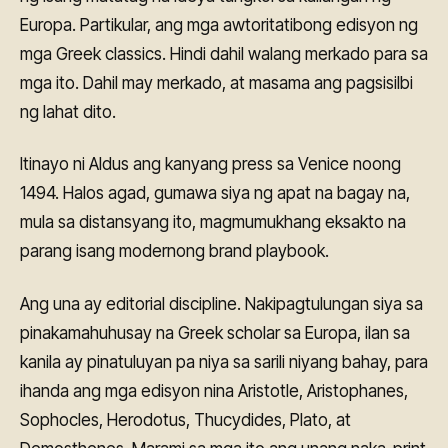
Europa. Partikular, ang mga awtoritatibong edisyon ng
mga Greek classics. Hindi dahil walang merkado para sa
mga ito. Dahil may merkado, at masama ang pagsisilbi
ng lahat dito.
Itinayo ni Aldus ang kanyang press sa Venice noong
1494. Halos agad, gumawa siya ng apat na bagay na,
mula sa distansyang ito, magmumukhang eksakto na
parang isang modernong brand playbook.
Ang una ay editorial discipline. Nakipagtulungan siya sa
pinakamahuhusay na Greek scholar sa Europa, ilan sa
kanila ay pinatuluyan pa niya sa sarili niyang bahay, para
ihanda ang mga edisyon nina Aristotle, Aristophanes,
Sophocles, Herodotus, Thucydides, Plato, at