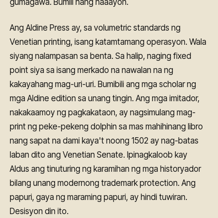
gumagawa. Bumili nang naaayon.
Ang Aldine Press ay, sa volumetric standards ng
Venetian printing, isang katamtamang operasyon. Wala
siyang nalampasan sa benta. Sa halip, naging fixed
point siya sa isang merkado na nawalan na ng
kakayahang mag-uri-uri. Bumibili ang mga scholar ng
mga Aldine edition sa unang tingin. Ang mga imitador,
nakakaamoy ng pagkakataon, ay nagsimulang mag-
print ng peke-pekeng dolphin sa mas mahihinang libro
nang sapat na dami kaya't noong 1502 ay nag-batas
laban dito ang Venetian Senate. Ipinagkaloob kay
Aldus ang tinuturing ng karamihan ng mga historyador
bilang unang modernong trademark protection. Ang
papuri, gaya ng maraming papuri, ay hindi tuwiran.
Desisyon din ito.