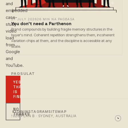
and
embedded
case-
27 JULY 2026
26 MIN NA PAGBASA
You don't need a Parthenon
study
Brand compounds by building fragile memory structures in the
video
buyer's mind. Coherent repetition strengthens them, incoherent
load
variation chips at them, and the discipline is accessible at any
from
scale.
Google
and
YouTube.
← PAGSULAT
YES,
THAT
IS
FINE
NO
LINKEDIN
INSTAGRAM
SITEMAP
THANKS
© 2026 PLAN B · SYDNEY, AUSTRALIA