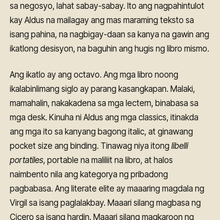
sa negosyo, lahat sabay-sabay. Ito ang nagpahintulot
kay Aldus na mailagay ang mas maraming teksto sa
isang pahina, na nagbigay-daan sa kanya na gawin ang
ikatlong desisyon, na baguhin ang hugis ng libro mismo.
Ang ikatlo ay ang octavo. Ang mga libro noong
ikalabinlimang siglo ay parang kasangkapan. Malaki,
mamahalin, nakakadena sa mga lectern, binabasa sa
mga desk. Kinuha ni Aldus ang mga classics, itinakda
ang mga ito sa kanyang bagong italic, at ginawang
pocket size ang binding. Tinawag niya itong
libelli
portatiles
, portable na maliliit na libro, at halos
naimbento nila ang kategorya ng pribadong
pagbabasa. Ang literate elite ay maaaring magdala ng
Virgil sa isang paglalakbay. Maaari silang magbasa ng
Cicero sa isang hardin. Maaari silang magkaroon ng