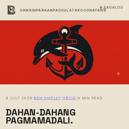
🌐 TAGALOG
🔒
GAWAIN
PARAAN
PAGSULAT
AKO
UGNAYAN
8 JULY 2026
/
BEN SHIPLEY
/
ORCID
/
6 MIN READ
DAHAN-DAHANG
PAGMAMADALI.