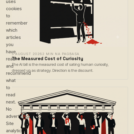
uses
cookies
to
remember
which
articles
you
have
6 AUGUST 2026
2 MIN NA PAGBASA
The Measured Cost of Curiosity
read
The AI bill is the measured cost of sating human curiosity,
and
dressed up as strategy. Direction is the discount.
recommend
what
to
read
next.
No
advertising.
Site
analytics