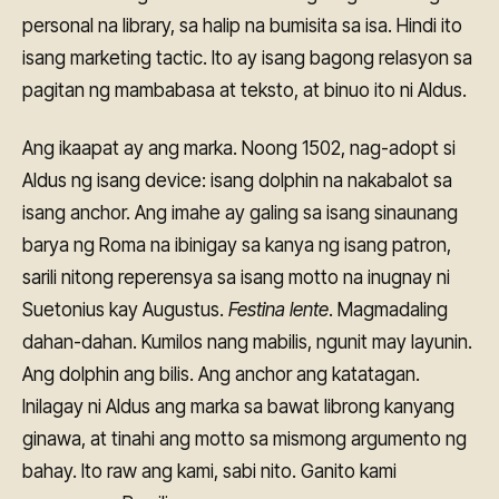
personal na library, sa halip na bumisita sa isa. Hindi ito
isang marketing tactic. Ito ay isang bagong relasyon sa
pagitan ng mambabasa at teksto, at binuo ito ni Aldus.
Ang ikaapat ay ang marka. Noong 1502, nag-adopt si
Aldus ng isang device: isang dolphin na nakabalot sa
isang anchor. Ang imahe ay galing sa isang sinaunang
barya ng Roma na ibinigay sa kanya ng isang patron,
sarili nitong reperensya sa isang motto na inugnay ni
Suetonius kay Augustus.
Festina lente
. Magmadaling
dahan-dahan. Kumilos nang mabilis, ngunit may layunin.
Ang dolphin ang bilis. Ang anchor ang katatagan.
Inilagay ni Aldus ang marka sa bawat librong kanyang
ginawa, at tinahi ang motto sa mismong argumento ng
bahay. Ito raw ang kami, sabi nito. Ganito kami