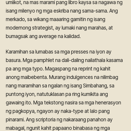
umiikot, na mas marami pang libro kaysa sa nagawa ng
isang milenyo ng mga eskriba nang sama-sama. Ang
merkado, sa wikang maaaring gamitin ng isang
modernong strategist, ay lumaki nang marahas, at
bumagsak ang average na kalidad.
Karamihan sa lumabas sa mga presses na iyon ay
basura. Mga pamphlet na dali-daling nailathala kasama
pa ang mga typo. Magaspang na reprint ng kahit
anong maibebenta. Murang indulgences na nilimbag
nang maramihan sa ngalan ng isang Simbahang, sa
puntong iyon, natutuklasan pa ring kumikita ang
gawaing ito. Mga tekstong nasira sa mga henerasyon
ng pagkopya, ngayon ay naka-type at lalo pang
pinarami. Ang scriptoria ng nakaraang panahon ay
mabagal, ngunit kahit papaano binabasa ng mga