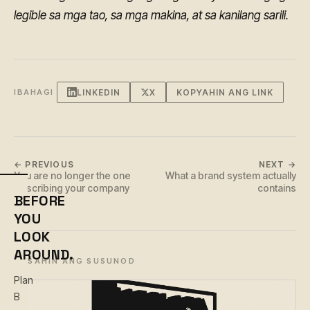
legible sa mga tao, sa mga makina, at sa kanilang sarili.
LINKEDIN
X
KOPYAHIN ANG LINK
IBAHAGI
← PREVIOUS
NEXT →
You are no longer the one
What a brand system actually
describing your company
contains
BEFORE
YOU
LOOK
AROUND.
BASAHIN ANG SUSUNOD
Plan
B