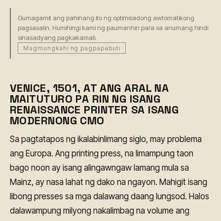
Gumagamit ang pahinang ito ng optimisadong awtomatikong
pagsasalin. Humihingi kami ng paumanhin para sa anumang hindi
sinasadyang pagkakamali.
Magmungkahi ng pagpapabuti
VENICE, 1501, AT ANG ARAL NA
MAITUTURO PA RIN NG ISANG
RENAISSANCE PRINTER SA ISANG
MODERNONG CMO
Sa pagtatapos ng ikalabinlimang siglo, may problema
ang Europa. Ang printing press, na limampung taon
bago noon ay isang alingawngaw lamang mula sa
Mainz, ay nasa lahat ng dako na ngayon. Mahigit isang
libong presses sa mga dalawang daang lungsod. Halos
dalawampung milyong nakalimbag na volume ang