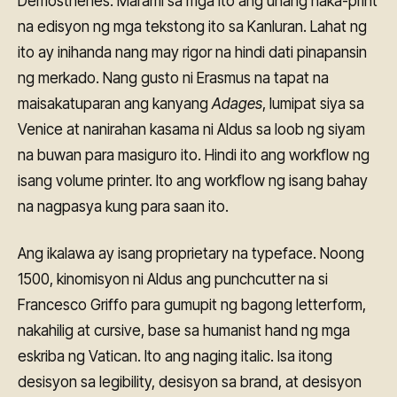
Demosthenes. Marami sa mga ito ang unang naka-print
na edisyon ng mga tekstong ito sa Kanluran. Lahat ng
ito ay inihanda nang may rigor na hindi dati pinapansin
ng merkado. Nang gusto ni Erasmus na tapat na
maisakatuparan ang kanyang
Adages
, lumipat siya sa
Venice at nanirahan kasama ni Aldus sa loob ng siyam
na buwan para masiguro ito. Hindi ito ang workflow ng
isang volume printer. Ito ang workflow ng isang bahay
na nagpasya kung para saan ito.
Ang ikalawa ay isang proprietary na typeface. Noong
1500, kinomisyon ni Aldus ang punchcutter na si
Francesco Griffo para gumupit ng bagong letterform,
nakahilig at cursive, base sa humanist hand ng mga
eskriba ng Vatican. Ito ang naging italic. Isa itong
desisyon sa legibility, desisyon sa brand, at desisyon