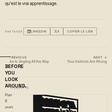
qu'est le vrai apprentissage.
LINKEDIN
X
COPIER LE LIEN
PARTAGER
← PREVIOUS
NEXT →
Coke Is Jingling All the Way
Your Instincts Are Wrong
BEFORE
YOU
LOOK
AROUND.
LIRE ENSUITE
Plan
B
uses