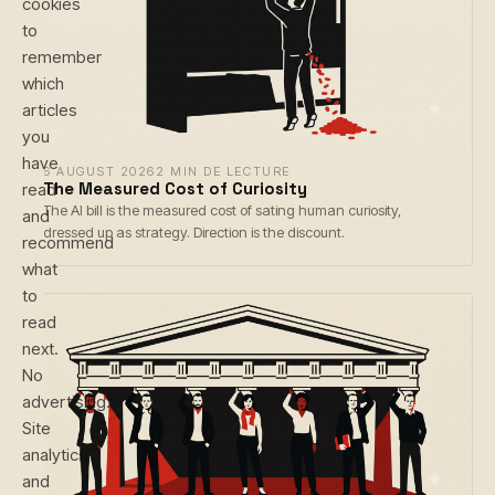
cookies
to
remember
which
articles
you
have
6 AUGUST 2026
2 MIN DE LECTURE
The Measured Cost of Curiosity
read
The AI bill is the measured cost of sating human curiosity,
and
dressed up as strategy. Direction is the discount.
recommend
what
to
read
next.
No
advertising.
Site
analytics
and