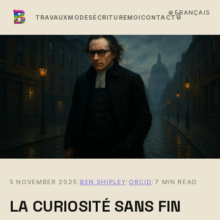
🌐 FRANÇAIS
🔒
TRAVAUX
MODES
ÉCRITURE
MOI
CONTACT
5 NOVEMBER 2025
/
BEN SHIPLEY
/
ORCID
/
7 MIN READ
LA CURIOSITÉ SANS FIN