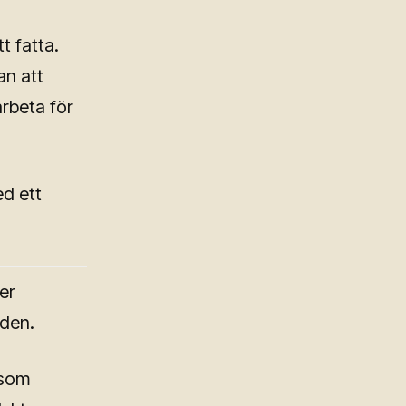
t fatta.
an att
arbeta för
ed ett
er
 den.
 som