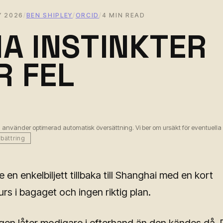
Y 2026
/
BEN SHIPLEY
/
ORCID
/
4 MIN READ
NA INSTINKTER
R FEL
 använder optimerad automatisk översättning. Vi ber om ursäkt för eventuella o
rbättring
en enkelbiljett tillbaka till Shanghai med en kort
rs i bagaget och ingen riktig plan.