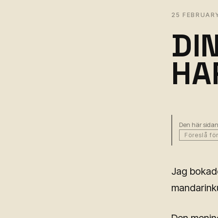
25 FEBRUAR
DI
HA
Den här sidan
Föreslå fö
Jag bokade 
mandarinku