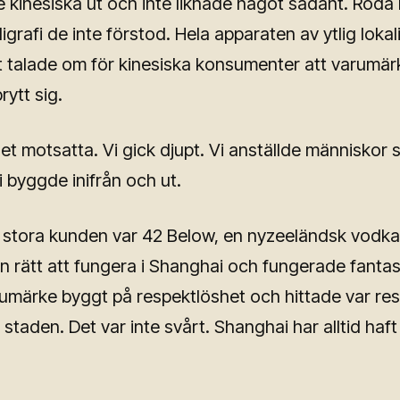
e kinesiska ut och inte liknade något sådant. Röda l
ligrafi de inte förstod. Hela apparaten av ytlig lokal
t talade om för kinesiska konsumenter att varumärk
rytt sig.
et motsatta. Vi gick djupt. Vi anställde människor 
i byggde inifrån och ut.
 stora kunden var 42 Below, en nyzeeländsk vodka
 rätt att fungera i Shanghai och fungerade fantast
rumärke byggt på respektlöshet och hittade var re
 staden. Det var inte svårt. Shanghai har alltid haf