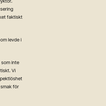
yktor.
isering
et faktiskt
som levde i
 som inte
iskt. Vi
spektlöshet
t smak för