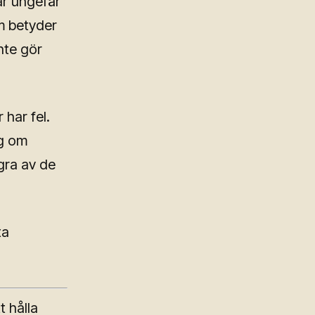
är ungefär
um betyder
nte gör
 har fel.
ng om
gra av de
ta
t hålla