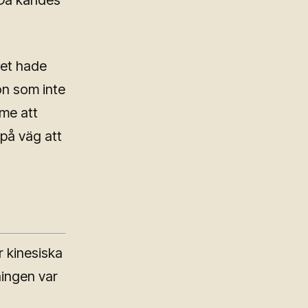
 Då kändes
det hade
on som inte
mme att
på väg att
r kinesiska
ningen var