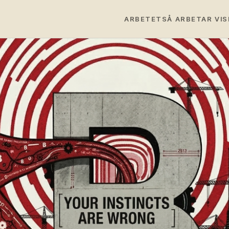
ARBETET
SÅ ARBETAR VI
S