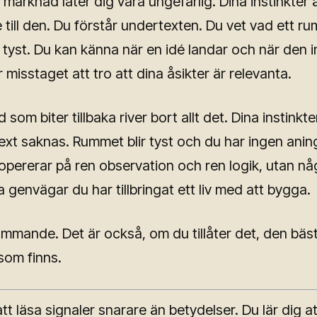
marknad låter dig vara ungefärlig. Dina instinkter 
 till den. Du förstår undertexten. Du vet vad ett r
r tyst. Du kan känna när en idé landar och när den i
 misstaget att tro att dina åsikter är relevanta.
som biter tillbaka river bort allt det. Dina instinkter
ext saknas. Rummet blir tyst och du har ingen ani
 opererar på ren observation och ren logik, utan nå
 genvägar du har tillbringat ett liv med att bygga.
ämmande. Det är också, om du tillåter det, den bäs
som finns.
att läsa signaler snarare än betydelser. Du lär dig at