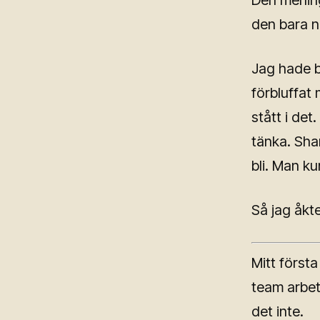
Den mening
den bara 
Jag hade b
förbluffat
stått i de
tänka. Sha
bli. Man 
Så jag åkte
Mitt första
team arbeta
det inte.