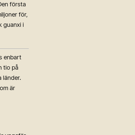
Den första
ljoner för,
 guanxi i
s enbart
 tio på
 länder.
som är