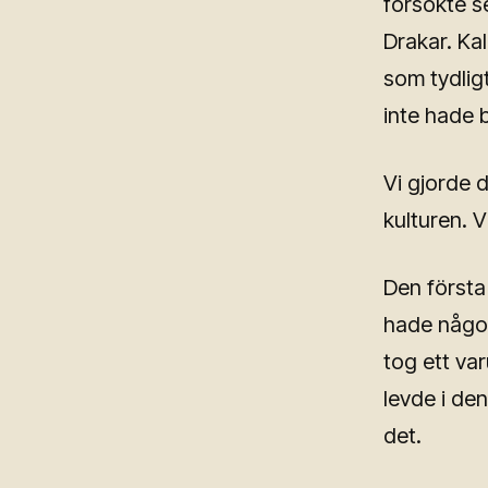
försökte s
Drakar. Kal
som tydlig
inte hade b
Vi gjorde d
kulturen. V
Den första
hade någon
tog ett va
levde i den
det.