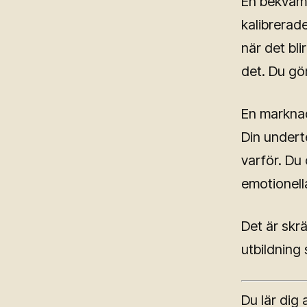
En bekväm 
kalibrerade
när det bli
det. Du gör
En marknad 
Din undert
varför. Du
emotionella
Det är skr
utbildning 
Du lär dig 