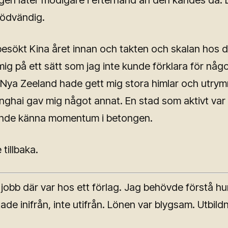
en låter modigare i efterhand än den kändes då.
nödvändig.
esökt Kina året innan och takten och skalan hos 
 mig på ett sätt som jag inte kunde förklara för någ
t. Nya Zeeland hade gett mig stora himlar och utry
nghai gav mig något annat. En stad som aktivt var 
kunde känna momentum i betongen.
 tillbaka.
 jobb där var hos ett förlag. Jag behövde förstå hu
de inifrån, inte utifrån. Lönen var blygsam. Utbild