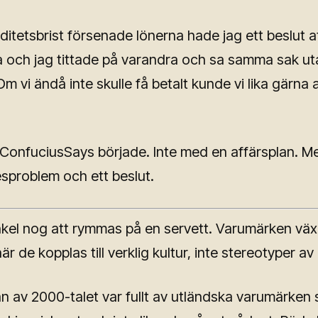
iditetsbrist försenade lönerna hade jag ett beslut at
a och jag tittade på varandra och sa samma sak ut
m vi ändå inte skulle få betalt kunde vi lika gärna 
 ConfuciusSays började. Inte med en affärsplan. M
sproblem och ett beslut.
nkel nog att rymmas på en servett. Varumärken väx
r de kopplas till verklig kultur, inte stereotyper av
jan av 2000-talet var fullt av utländska varumärken