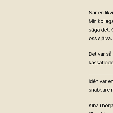
När en likv
Min kolleg
säga det. O
oss själva.
Det var så
kassaflöde
Idén var e
snabbare nä
Kina i bör