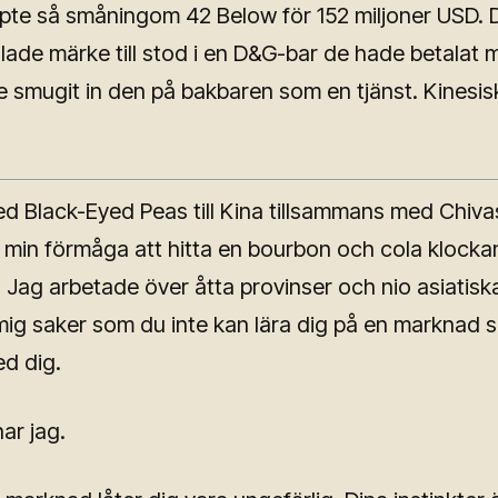
pte så småningom 42 Below för 152 miljoner USD. 
lade märke till stod i en D&G-bar de hade betalat mi
e smugit in den på bakbaren som en tjänst. Kinesisk
d Black-Eyed Peas till Kina tillsammans med Chiva
 min förmåga att hitta en bourbon och cola klockan
Jag arbetade över åtta provinser och nio asiatiska
mig saker som du inte kan lära dig på en marknad 
d dig.
ar jag.