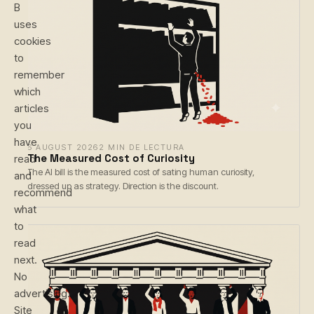
B
uses
cookies
to
remember
which
articles
you
have
6 AUGUST 2026
2 MIN DE LECTURA
The Measured Cost of Curiosity
read
The AI bill is the measured cost of sating human curiosity,
and
dressed up as strategy. Direction is the discount.
recommend
what
to
read
next.
No
advertising.
Site