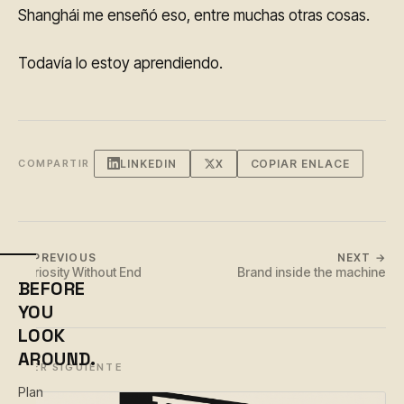
Shanghái me enseñó eso, entre muchas otras cosas.
Todavía lo estoy aprendiendo.
LINKEDIN
X
COPIAR ENLACE
COMPARTIR
← PREVIOUS
NEXT →
Curiosity Without End
Brand inside the machine
BEFORE
YOU
LOOK
AROUND.
LEER SIGUIENTE
Plan