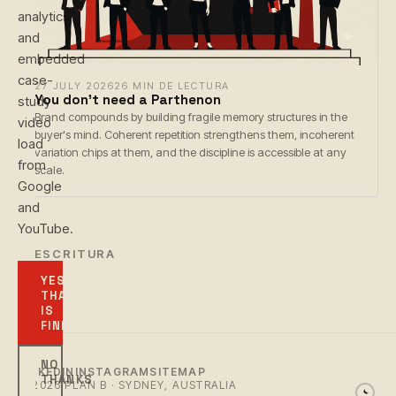
analytics
and
embedded
case-
27 JULY 2026
26 MIN DE LECTURA
You don't need a Parthenon
study
Brand compounds by building fragile memory structures in the
video
buyer's mind. Coherent repetition strengthens them, incoherent
load
variation chips at them, and the discipline is accessible at any
from
scale.
Google
and
YouTube.
← ESCRITURA
YES,
THAT
IS
FINE
NO
LINKEDIN
INSTAGRAM
SITEMAP
THANKS
© 2026 PLAN B · SYDNEY, AUSTRALIA