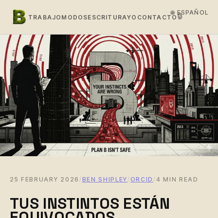
🌐 ESPAÑOL
🔒
TRABAJO
MODOS
ESCRITURA
YO
CONTACTO
25 FEBRUARY 2026
/
BEN SHIPLEY
/
ORCID
/
4 MIN READ
TUS INSTINTOS ESTÁN
EQUIVOCADOS