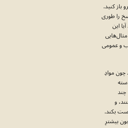
 باز کنید.
وصیف کند. پاسخ را طوری
یم. آیا این
مثال‌هایی
دب و عمومی
 چون موادِ
دسته
 چند
ند، و
 که قرار است بکند.
ون بیشترِ