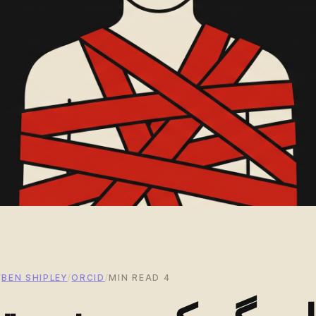
/
BEN SHIPLEY
/
ORCID
/
4 MIN READ