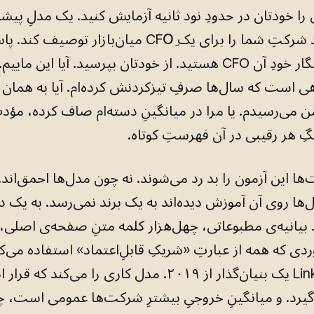
 را خودتان در حدودِ نود ثانیه آزمایش کنید. یک مدلِ پیشرو
از او بخواهید شرکتِ شما را برای یک CFOِ میان‌بازار ت
بخوانید که انگار خودِ آن CFO هستید. از خودتان بپرسید. آیا این مای
ی است که سال‌ها صرفِ تیزکردنش کرده‌ام. آیا به همان 
ن می‌رسیدم. یا مرا در میانگینِ دسته‌ام صاف کرده، مؤ
رنگِ هر رقیبی در آن فهرستِ کوتاه.
ها این آزمون را بد رد می‌شوند. نه چون مدل‌ها احمق‌اند.
ها روی آن آموزش دیده‌اند به یک برند نمی‌رسد. به یک 
بیانیه‌ی مطبوعاتی، چهل‌هزار کلمه متنِ صفحه‌ی اصلی،
دی که همه از عبارتِ «شریکِ قابلِ‌اعتماد» استفاده می‌کن
پستِ LinkedInِ یک بنیان‌گذار از ۲۰۱۹. مدل کاری را می‌کند
گیرد. و میانگینِ خروجیِ بیشترِ شرکت‌ها عمومی است، چ