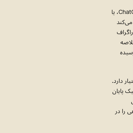
چون خریدارِ شما دیگر از Google شروع نمی‌کند. او از Claude، یا ChatGPT، یا
توجیه می‌کند
راگراف
لاصه
سیده
‌وجو را در اختیار دارد.
ها بدونِ کلیک پایان
ش
 را در