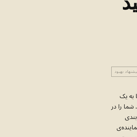
د
یشنهاد بهبود
 به یک
 شما را در
بندی
یلِ نماینده‌ی