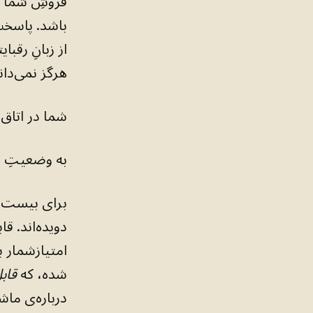
فروشِ شما ا
باشد. پاسخ
هرگز نمی‌دان
شما در اتاق 
به وضعیتِ پ
برای بیست سال
دویده‌اند. قا
امتیازشمار بو
شده، که
قاب
درباره‌ی ما