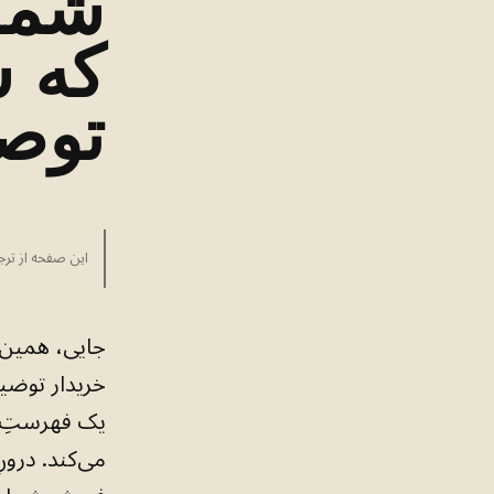
شما 
که ش
توصی
این صفحه از ترج
جایی، همین 
خریدار توضیح
یک فهرستِ کو