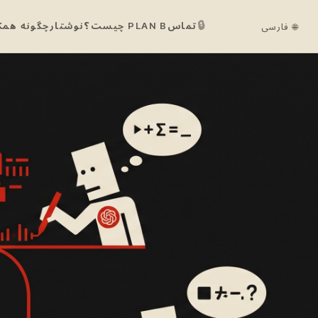
🔒
تماس
PLAN B چیست؟
نوشتار
چگونه همک
🌐 فارسی