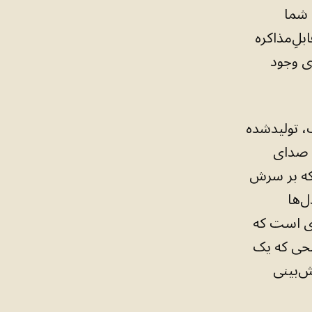
 شما
لِ‌مذاکره
ی وجود
 تولیدشده
. صدای
نکه بر سرش
ل‌ها
 آن چیزی است که
ِ هر سطحی که یک
ش‌بینی