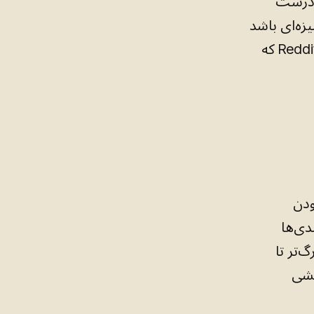
 درست
ه‌ای باشد
از زبانِ رقبایتان، بازطراحیِ آخرِ وب‌سایتِ شما از ۲۰۲۲، و یک تاپیکِ Reddit که
ودن
دی‌ها
‌تر تا
، در ۲۰۲۶، پرسشی