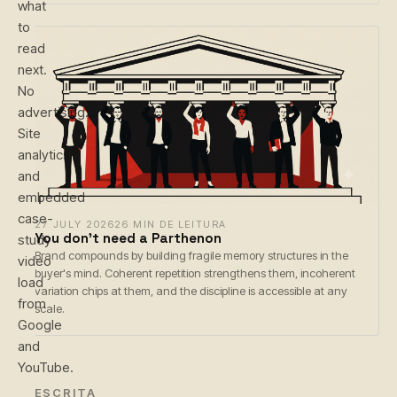
what
to
read
next.
No
advertising.
Site
analytics
and
embedded
case-
27 JULY 2026
26 MIN DE LEITURA
You don't need a Parthenon
study
Brand compounds by building fragile memory structures in the
video
buyer's mind. Coherent repetition strengthens them, incoherent
load
variation chips at them, and the discipline is accessible at any
from
scale.
Google
and
YouTube.
← ESCRITA