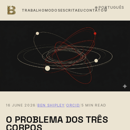
🌐 PORTUGUÊS
🔒
TRABALHO
MODOS
ESCRITA
EU
CONTATO
16 JUNE 2026
/
BEN SHIPLEY
/
ORCID
/
5 MIN READ
O PROBLEMA DOS TRÊS
CORPOS