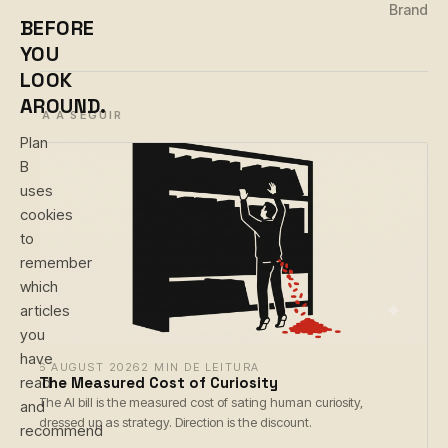
Brand
BEFORE
YOU
LOOK
AROUND.
LEIA A SEGUIR
Plan
B
uses
cookies
to
remember
which
articles
you
have
6 AUGUST 2026
2 MIN DE LEITURA
The Measured Cost of Curiosity
read
The AI bill is the measured cost of sating human curiosity,
and
dressed up as strategy. Direction is the discount.
recommend