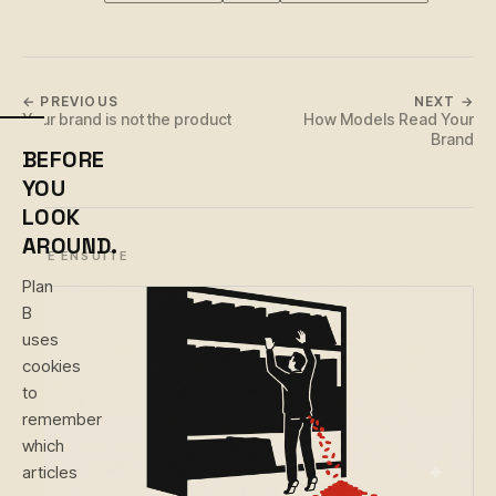
← PREVIOUS
NEXT →
Your brand is not the product
How Models Read Your
Brand
BEFORE
YOU
LOOK
AROUND.
LIRE ENSUITE
Plan
B
uses
cookies
to
remember
which
articles