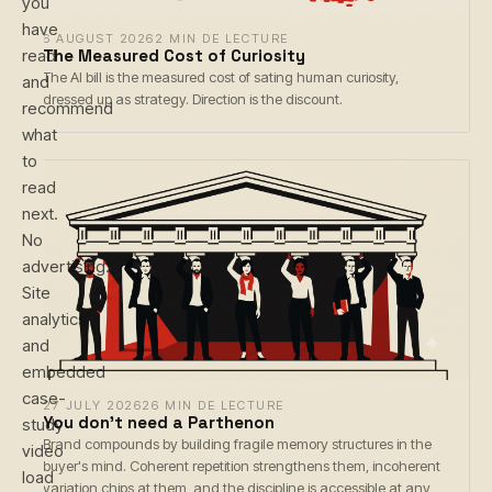
you
have
6 AUGUST 2026
2 MIN DE LECTURE
The Measured Cost of Curiosity
read
The AI bill is the measured cost of sating human curiosity,
and
dressed up as strategy. Direction is the discount.
recommend
what
to
read
next.
No
advertising.
Site
analytics
and
embedded
case-
27 JULY 2026
26 MIN DE LECTURE
You don't need a Parthenon
study
Brand compounds by building fragile memory structures in the
video
buyer's mind. Coherent repetition strengthens them, incoherent
load
variation chips at them, and the discipline is accessible at any