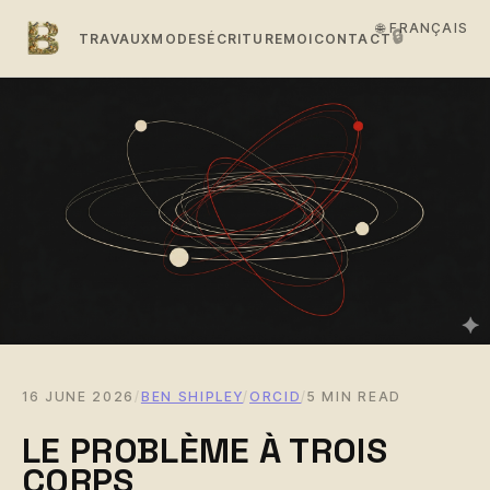
🌐 FRANÇAIS
🔒
TRAVAUX
MODES
ÉCRITURE
MOI
CONTACT
16 JUNE 2026
/
BEN SHIPLEY
/
ORCID
/
5 MIN READ
LE PROBLÈME À TROIS
CORPS