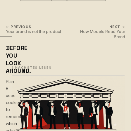
← PREVIOUS
NEXT →
Your brand is not the product
How Models Read Your
Brand
BEFORE
YOU
LOOK
ALS NÄCHSTES LESEN
AROUND.
Plan
B
uses
cookies
to
remember
which
articles