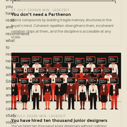
you
27 JULY 2026
26 MIN. LESEZEIT
have
You don't need a Parthenon
read
Brand compounds by building fragile memory structures in the
buyer's mind. Coherent repetition strengthens them, incoherent
and
variation chips at them, and the discipline is accessible at any
recommend
scale.
what
to
read
next.
No
advertising.
Site
analytics
and
embedded
case-
study
14 JULY 2026
5 MIN. LESEZEIT
You have hired ten thousand junior designers
video
You've hired ten thousand junior designers without noticing.