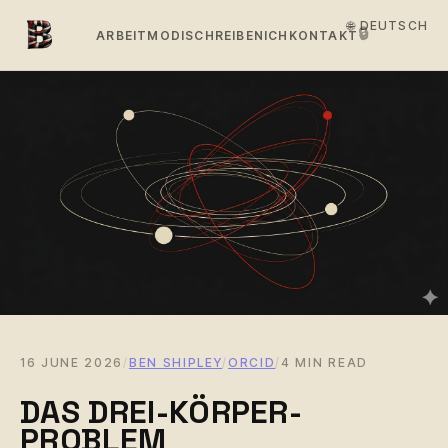
🌐 DEUTSCH
🔒
ARBEIT
MODI
SCHREIBEN
ICH
KONTAKT
16 JUNE 2026
/
BEN SHIPLEY
/
ORCID
/
4 MIN READ
DAS DREI-KÖRPER-
PROBLEM