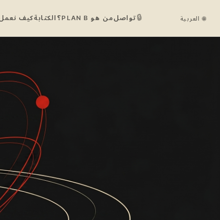
🔒
تواصل
من هو PLAN B؟
الكتابة
كيف نعمل
🌐 العربية