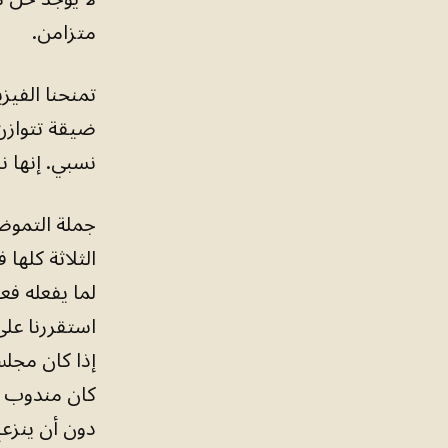
متزامن.
تمنحنا الفيز
ضيقة تتوازن
نسبي. إنها ن
جملة التموضع
الثلاثة كلها
لما يفعله فع
استقررنا على
إذا كان مجلس
كان مندوب م
دون أن ينزعج