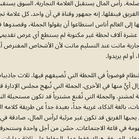
حة. رأس المال يستقبل العلامة التجارية. السوق يستقبل
ا الفريق فينقلها. إنه جمهور وقناة في آن واحد. كل علامة ت
ها إلى العالم أناس استطاعوا أن يقولوا الجملة، وقصدوها فع
عشرة آلاف لحظة غير مكتوبة لم يستطع أي عرض تقديمي ت
جارية ماتت عند التسليم ماتت لأن الأشخاص المفترض أن
أو لم يريدوا.
نظام فوضوياً في اللحظة التي تُضيفهم فيها. ثلاث جاذبي
ال أيٍّ منها في الأخرى. الجملة التي تُبهج مجلس الإدارة ق
ة لمشترٍ. والجملة التي تُقنع مشترياً قد تكون مستحيلة ا
، بالغة الذكاء، غريبة جداً، بعيدة جداً عن طريقة كلامه ال
 يحبها الفريق قد تكون غير مرئية لرأس المال، صادقة في 
ومة في قاعة الاجتماعات. حسّن من أجل واحدة وستنحرف 
غلق الصيغة. هناك فقط عمل الحفاظ على ثلاثة مدارات في