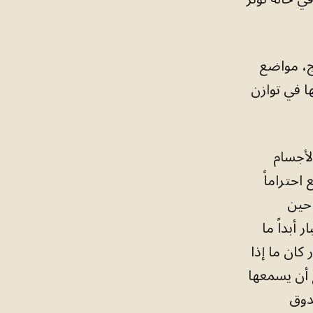
نج، مواضع
 في توازن
لأجسام
احتراماً
 حين
 أبداً ما
كان ما إذا
 أن يسمعها
ندوق