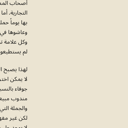
أصحاب المصل
التجارية. أم
بها يوماً حمل
وعاشوها في 
وكل علامة ت
لم يستطيعوا، 
لهذا يصبح ال
لا يمكن اختز
جوفاء بالنسب
مندوب مبيعات
والجملة التي
لكن غير مفه
لا يوجد حل م