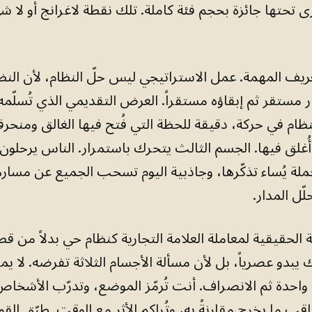
 تحتها جائزة بحجم فئة كاملة. تلك نقطة لاغرانج أو لا ش
عريف المهمة. عمل الاستراتيجي ليس حلّ النظام، لأن النظا
ر مستقر ثم إبقاؤه مستقراً. العرض التقديمي الذي تُسلّم
نظام في حركة، دقيقة للحظة التي فُتح فيها الغالق ومنحر
أُغلق فيها. الجسم الثالث يتحرك باستمرار. الناس يرحلون
لة يُساء تذكّرها، وجاذبية اليوم تسحب الجميع عن مسار
ّل المدار.
 الحقيقية لمعاملة العلامة التجارية كنظام حي بدلاً من قطع
يبدو عصرياً، بل لأن مسألة الأجسام الثلاثة تفرضه. لا ي
احدة ثم الانصراف. أنت تُرمّز الموضع، وتدرّب الأشخاص
اقب ما يخرج مقارنةً به، وتُراكم الأثر مع الوقت. طبّق الق