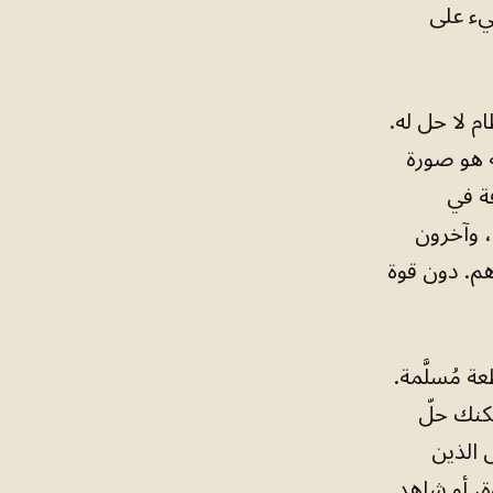
يء على
م لا حل له.
ه هو صورة
فة في
، وآخرون
هم. دون قوة
ة مُسلَّمة.
مكنك حلّ
 الذين
وة، أو شاهد