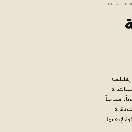
16 JUN
ة
إهليلجية
ضيات. لا
اً، حساساً
ودة. لا
ة لإبقائها