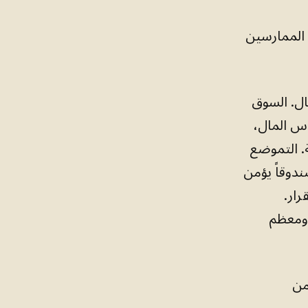
 الممارسين
ال. السوق
س المال،
ة. التموضع
ندوقاً يؤمن
ار.
 ومعظم
من