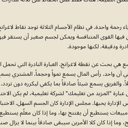
ياء رحمة واحدة. في نظام الأجسام الثلاثة توجد نقاط لاغرا
 فيها القوى المتنافسة ويمكن لجسم صغير أن يستقر فيها
ادرة ودقيقة. لكنها موجودة.
 هي بحث عن نقطة لاغرانج. العبارة النادرة التي تحمل ا
 في آن واحد. رأس المال يسمع نمواً وحجماً. المشتري يسمع 
لاً. والفريق يسمع شيئاً صادقاً بما يكفي ليكرره دون تردد.
 عبارة "المزيد من تعليمك" لشركة تعليمية، لم يكن الاختبار
 الإدارة يحبها. مجلس الإدارة كان الجسم السهل. الاختبار 
بيعات يستطيع أن يفتتح بها، وما إذا كان معلّم يستطيع
، وما إذا كان كلا الأمرين سيبقى صادقاً بينما لا يزال ص