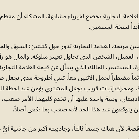
لعلامة التجارية تخضع لفيزياء مشابهة. المشكلة أن معظم
أبداً نسخة الجسمين.
 مريحة. العلامة التجارية تدور حول كتلتين: السوق والم
 العميل، الشخص الذي تحاول تغيير سلوكه. والمال هو رأ
، المستثمر، المالك الذي يسأل عن قيمة العلامة التجاري
ئماً مضطراً لحمل الاثنين معاً. تبني أطروحة مدى تجعل ص
ة، ومحرك إثبات قريب يجعل المشتري يؤمن عند لحظة القر
بيتان، وبنية واحدة عليها أن تخدم كليهما. الأمر صعب،
ن يتوقفون عند هذا الحد لأنه صعب بما يكفي أصلاً.
صة. لأن هناك جسماً ثالثاً، وجاذبيته أكبر من جاذبية أيٍّ 