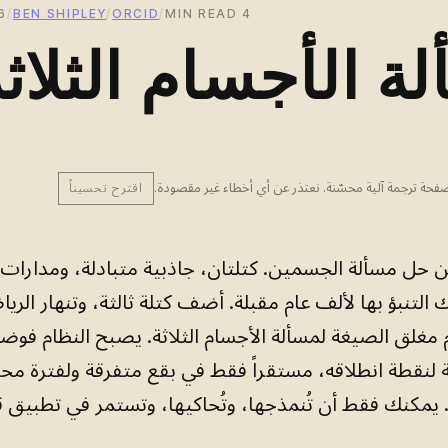
E 2026
/
BEN SHIPLEY
/
ORCID
/
4 MIN READ
ة الأجسام الثلاث
حة ترجمة آلية محسّنة. نعتذر عن أي أخطاء غير مقصودة.
اقترح تحسيناً
 حل مسألة الجسمين. كتلتان، جاذبية متبادلة، ومدارات 
التنبؤ بها لألف عام مقبلة. أضف كتلة ثالثة، وتنهار الريا
مغلق الصيغة لمسألة الأجسام الثلاثة. يصبح النظام فوضوي
 لنقطة انطلاقه، مستقراً فقط في بقع متفرقة ولفترة محد
 يمكنك فقط أن تُنمذجها، وتُحاكيها، وتستمر في تطبيق قو