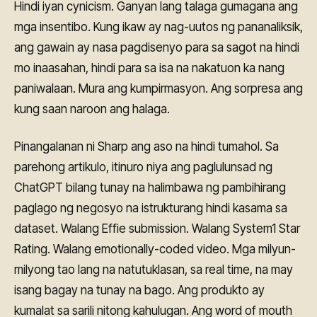
Hindi iyan cynicism. Ganyan lang talaga gumagana ang
mga insentibo. Kung ikaw ay nag-uutos ng pananaliksik,
ang gawain ay nasa pagdisenyo para sa sagot na hindi
mo inaasahan, hindi para sa isa na nakatuon ka nang
paniwalaan. Mura ang kumpirmasyon. Ang sorpresa ang
kung saan naroon ang halaga.
Pinangalanan ni Sharp ang aso na hindi tumahol. Sa
parehong artikulo, itinuro niya ang paglulunsad ng
ChatGPT bilang tunay na halimbawa ng pambihirang
paglago ng negosyo na istrukturang hindi kasama sa
dataset. Walang Effie submission. Walang System1 Star
Rating. Walang emotionally-coded video. Mga milyun-
milyong tao lang na natutuklasan, sa real time, na may
isang bagay na tunay na bago. Ang produkto ay
kumalat sa sarili nitong kahulugan. Ang word of mouth