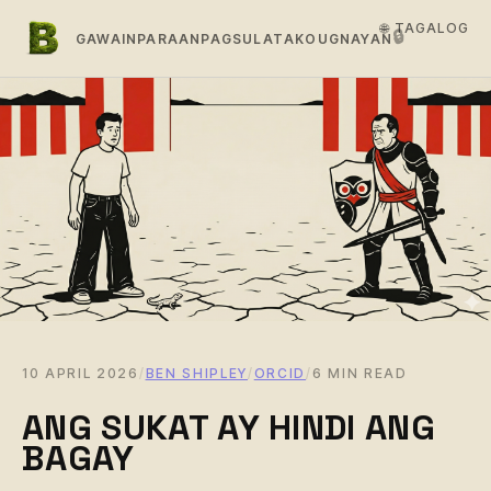
🌐 TAGALOG
🔒
GAWAIN
PARAAN
PAGSULAT
AKO
UGNAYAN
10 APRIL 2026
/
BEN SHIPLEY
/
ORCID
/
6 MIN READ
ANG SUKAT AY HINDI ANG
BAGAY