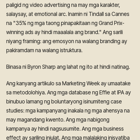
paligid ng video advertising na may mga karakter,
salaysay, at emotional arc. Inamin ni Tindall sa Cannes
na "35% ng mga taong pinapakitaan ng Grand Prix-
winning ads ay hindi maaalala ang brand." Ang sarili
niyang framing: ang emosyon na walang branding ay
pakiramdam na walang istruktura.
Binasa ni Byron Sharp ang lahat ng ito at hindi natinag.
Ang kanyang artikulo sa Marketing Week ay umaatake
sa metodolohiya. Ang mga database ng Effie at IPA ay
binubuo lamang ng boluntaryong isinumiteng case
studies: mga kampanyang inakala ng mga ahensya na
may magandang kwento. Ang mga nabigong
kampanya ay hindi nagsusumite. Ang mga business
effect ay sariling iniulat. Ang mga malalaking inisyatiba