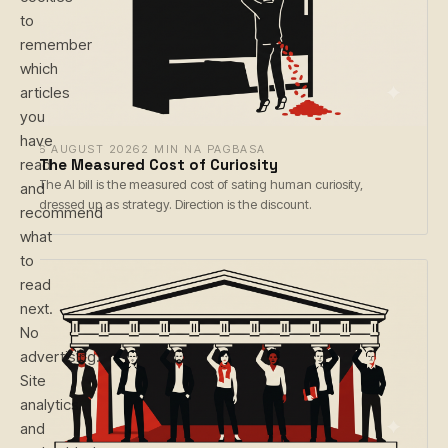
to
remember
which
articles
you
have
6 AUGUST 2026
2 MIN NA PAGBASA
The Measured Cost of Curiosity
read
The AI bill is the measured cost of sating human curiosity,
and
dressed up as strategy. Direction is the discount.
recommend
what
to
read
next.
No
advertising.
Site
analytics
and