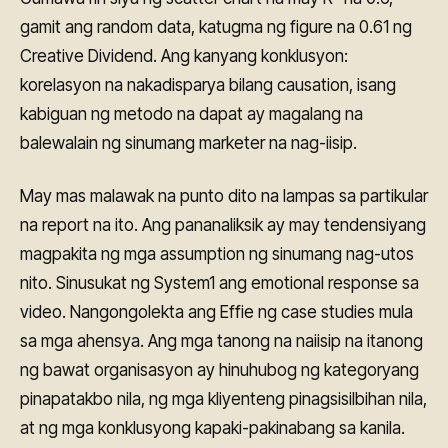
gamit ang random data, katugma ng figure na 0.61 ng
Creative Dividend. Ang kanyang konklusyon:
korelasyon na nakadisparya bilang causation, isang
kabiguan ng metodo na dapat ay magalang na
balewalain ng sinumang marketer na nag-iisip.
May mas malawak na punto dito na lampas sa partikular
na report na ito. Ang pananaliksik ay may tendensiyang
magpakita ng mga assumption ng sinumang nag-utos
nito. Sinusukat ng System1 ang emotional response sa
video. Nangongolekta ang Effie ng case studies mula
sa mga ahensya. Ang mga tanong na naiisip na itanong
ng bawat organisasyon ay hinuhubog ng kategoryang
pinapatakbo nila, ng mga kliyenteng pinagsisilbihan nila,
at ng mga konklusyong kapaki-pakinabang sa kanila.