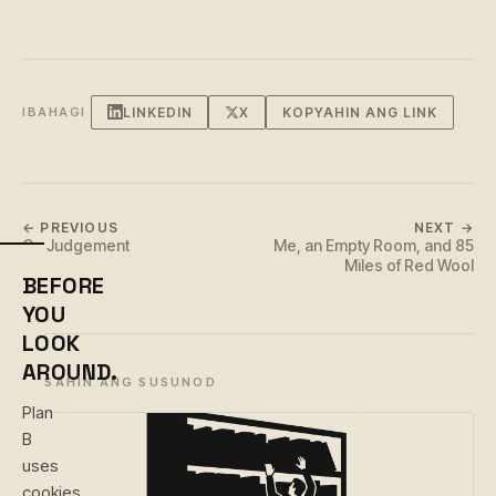
LINKEDIN
X
KOPYAHIN ANG LINK
IBAHAGI
← PREVIOUS
NEXT →
On Judgement
Me, an Empty Room, and 85
Miles of Red Wool
BEFORE
YOU
LOOK
AROUND.
BASAHIN ANG SUSUNOD
Plan
B
uses
cookies