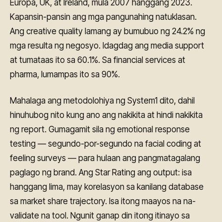
Europa, UK, at Ireland, mula 2007 hanggang 2023.
Kapansin-pansin ang mga pangunahing natuklasan.
Ang creative quality lamang ay bumubuo ng 24.2% ng
mga resulta ng negosyo. Idagdag ang media support
at tumataas ito sa 60.1%. Sa financial services at
pharma, lumampas ito sa 90%.
Mahalaga ang metodolohiya ng System1 dito, dahil
hinuhubog nito kung ano ang nakikita at hindi nakikita
ng report. Gumagamit sila ng emotional response
testing — segundo-por-segundo na facial coding at
feeling surveys — para hulaan ang pangmatagalang
paglago ng brand. Ang Star Rating ang output: isa
hanggang lima, may korelasyon sa kanilang database
sa market share trajectory. Isa itong maayos na na-
validate na tool. Ngunit ganap din itong itinayo sa