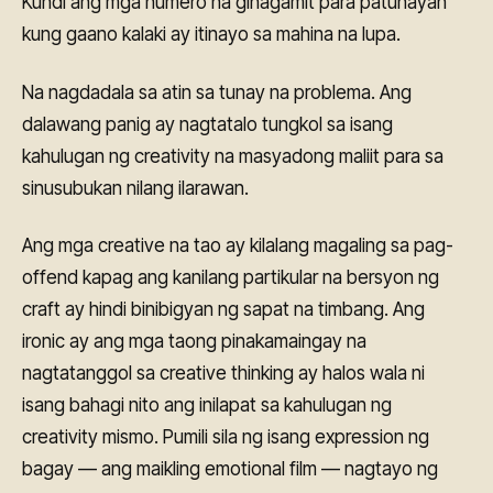
Kundi ang mga numero na ginagamit para patunayan
kung gaano kalaki ay itinayo sa mahina na lupa.
Na nagdadala sa atin sa tunay na problema. Ang
dalawang panig ay nagtatalo tungkol sa isang
kahulugan ng creativity na masyadong maliit para sa
sinusubukan nilang ilarawan.
Ang mga creative na tao ay kilalang magaling sa pag-
offend kapag ang kanilang partikular na bersyon ng
craft ay hindi binibigyan ng sapat na timbang. Ang
ironic ay ang mga taong pinakamaingay na
nagtatanggol sa creative thinking ay halos wala ni
isang bahagi nito ang inilapat sa kahulugan ng
creativity mismo. Pumili sila ng isang expression ng
bagay — ang maikling emotional film — nagtayo ng