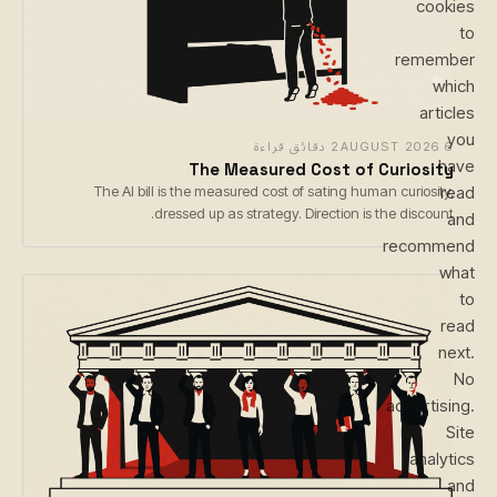
cookies
to
remember
which
articles
you
6 AUGUST 2026
2 دقائق قراءة
have
The Measured Cost of Curiosity
read
The AI bill is the measured cost of sating human curiosity,
dressed up as strategy. Direction is the discount.
and
recommend
what
to
read
next.
No
advertising.
Site
analytics
and