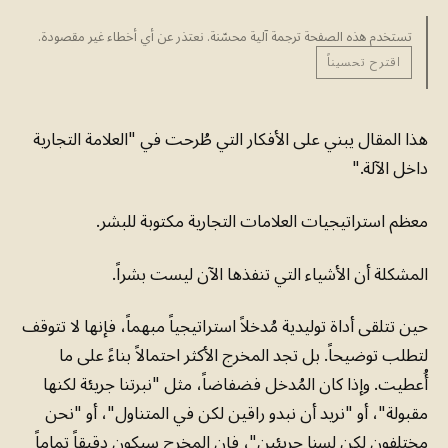
تستخدم هذه الصفحة ترجمة آلية محسّنة. نعتذر عن أي أخطاء غير مقصودة.
اقترح تحسيناً
هذا المقال يبني على الأفكار التي طُرحت في "العلامة التجارية
داخل الآلة."
معظم استراتيجيات العلامات التجارية مكتوبة للبشر.
المشكلة أن الأشياء التي تنفذها الآن ليست بشراً.
حين تتلقى أداة توليدية مُدخلاً استراتيجياً مبهماً، فإنها لا تتوقف
لتطلب توضيحاً. بل تجد المخرج الأكثر احتمالاً بناءً على ما
أُعطيت. وإذا كان المُدخل فضفاضاً، مثل "نبرتنا جريئة لكنها
مقبولة"، أو "نريد أن نبدو راقين لكن في المتناول"، أو "نحن
مختلفون لكن لسنا جريئين"، فإن المخرج سيكون دقيقاً تماماً