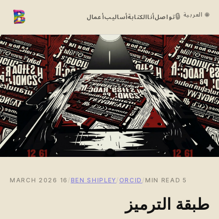
🌐 العربية
🔒
تواصل
أنا
الكتابة
أساليب
أعمال
16 MARCH 2026
/
BEN SHIPLEY
/
ORCID
/
5 MIN READ
طبقة الترميز