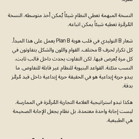
النسخة المبهمة تعطي النظام شيئاً يُمكن أخذ متوسطه. النسخة
المُرمَّزة تعطيه شيئاً يمكن اتباعه.
شعار B التوليدي في قلب هوية Plan B يعمل على هذا المبدأ.
كل تكرار لحرف B مختلف. القوام واللون والشكل يتفاوتون في
كل مرة يُعرض فيها. لكن التفاوت يحدث داخل قالب ثابت.
النسب مثبّتة. القواعد البنيوية للنظام غير قابلة للتفاوض. ما
يبدو حرية إبداعية هو في الحقيقة حرية إبداعية داخل قيد مُرمَّز
بدقة.
هكذا تبدو استراتيجية العلامة التجارية المُرمَّزة في الممارسة.
ليست إجابة واحدة معتمدة. بل نظام يجعل الإجابة الصحيحة
هي الطبيعية.