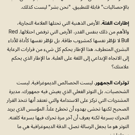
بالإحصائيات" قابلة للتطبيق. "نحن بشر" ليست كذلك.
إطارات الفئة.
الأرض الذهنية التي تحتلها العلامة التجارية،
والأهم من ذلك بنفس القدر، الأرض التي ترفض احتلالها. Red
Bull لا تؤطّر نفسها كمشروب طاقة. بل تؤطّر نفسها كأداة للأداء
البشري المتطرف. هذا الإطار يحكم كل شيء من قرارات الرعاية
إلى الاتجاه الإبداعي إلى اللغة على العلبة. ما الإطار الذي يحكم
علامتك؟
توترات الجمهور.
ليست الخصائص الديموغرافية. ليست
الشخصيات. بل التوتر الفعلي الذي يعيش فيه جمهورك. مديرة
المشتريات التي تركز على الاستدامة والتي تعتقد أنها تتخذ القرار
الصحيح لكنها تخشى بهدوء أن تخطئ علناً. المؤسس الذي يريد
التحرك بسرعة لكنه يعرف أن آخر مرة تحرك فيها بسرعة كلفته.
التوتر هو ما يجعل الرسالة تصل. الدقة الديموغرافية هي ما
يجعلها تخيب.