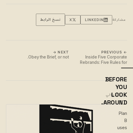
نسخ الرابط
مشاركة
LINKEDIN
X
NEXT →
← PREVIOUS
Obey the Brief, or not.
Inside Five Corporate
Rebrands: Five Rules for
Making Brand Change Work
BEFORE
YOU
LOOK
اقرأ التالي
AROUND.
Plan
B
uses