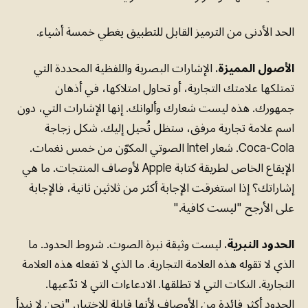
الحد الأدنى من الترميز القابل للتطبيق يغطي خمسة أشياء.
الأصول المميزة.
الإشارات البصرية واللفظية المحددة التي
تمتلكها علامتك التجارية، أو تحاول امتلاكها، في أذهان
جمهورك. هذه ليست شعارك وألوانك. إنها الإشارات التي، دون
اسم علامة تجارية مرفق، ستظل تُحيل إليك. شكل زجاجة
Coca-Cola. شعار Intel الصوتي المكوّن من خمس نغمات.
الإيقاع الخاص لطريقة كتابة Apple لأوصاف المنتجات. ما هي
إشاراتك؟ إذا استغرقت الإجابة أكثر من ثلاثين ثانية، فالإجابة
على الأرجح "ليست كافية."
الحدود النبرية.
ليست وثيقة نبرة الصوت. شروط الحدود. ما
الذي لا تقوله هذه العلامة التجارية. ما الذي لا تفعله هذه العلامة
التجارية. النكات التي لا تطلقها. الادعاءات التي لا تدّعيها.
الحدود أكثر فائدة من الأوصاف لأنها قابلة للاختبار. "نحن لا نبدأ