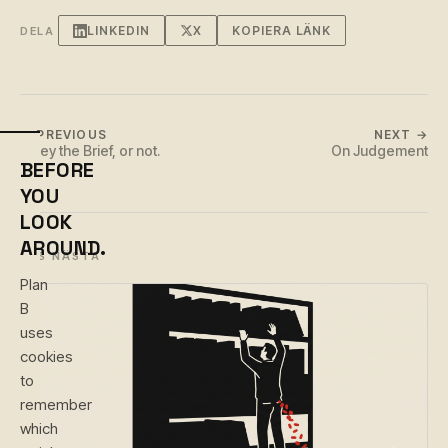
LINKEDIN
X
KOPIERA LÄNK
DELA
← PREVIOUS
NEXT →
Obey the Brief, or not.
On Judgement
BEFORE
YOU
LOOK
AROUND.
LÄS NÄSTA
Plan
B
uses
cookies
to
remember
which