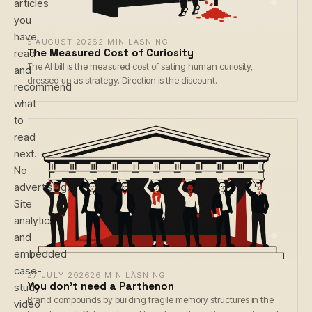
articles
you
have
6 AUGUST 2026
2 MIN LÄSNING
The Measured Cost of Curiosity
read
The AI bill is the measured cost of sating human curiosity,
and
dressed up as strategy. Direction is the discount.
recommend
what
to
read
next.
No
advertising.
Site
analytics
and
embedded
case-
27 JULY 2026
26 MIN LÄSNING
You don't need a Parthenon
study
Brand compounds by building fragile memory structures in the
video