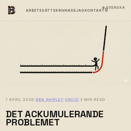
🌐 SVENSKA
🔒
ARBETE
SÄTT
SKRIVANDE
JAG
KONTAKT
1 APRIL 2026
/
BEN SHIPLEY
/
ORCID
/
3 MIN READ
DET ACKUMULERANDE
PROBLEMET