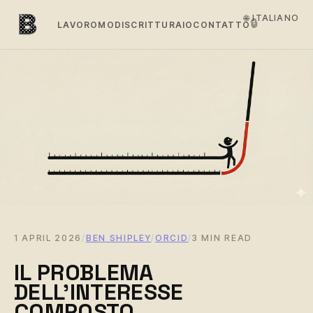
🌐 ITALIANO
🔒
LAVORO
MODI
SCRITTURA
IO
CONTATTO
1 APRIL 2026
/
BEN SHIPLEY
/
ORCID
/
3 MIN READ
IL PROBLEMA
DELL'INTERESSE
COMPOSTO