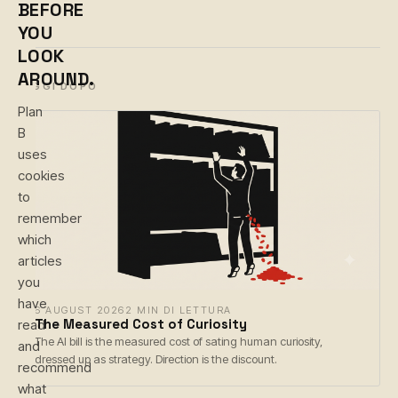
BEFORE
YOU
LOOK
AROUND.
LEGGI DOPO
Plan
B
uses
cookies
to
remember
which
articles
you
have
6 AUGUST 2026
2 MIN DI LETTURA
The Measured Cost of Curiosity
read
The AI bill is the measured cost of sating human curiosity,
and
dressed up as strategy. Direction is the discount.
recommend
what