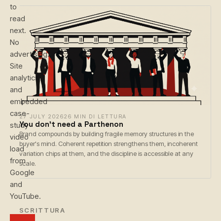
to
read
next.
No
advertising.
Site
analytics
and
embedded
case-
27 JULY 2026
26 MIN DI LETTURA
You don't need a Parthenon
study
Brand compounds by building fragile memory structures in the
video
buyer's mind. Coherent repetition strengthens them, incoherent
load
variation chips at them, and the discipline is accessible at any
from
scale.
Google
and
YouTube.
← SCRITTURA