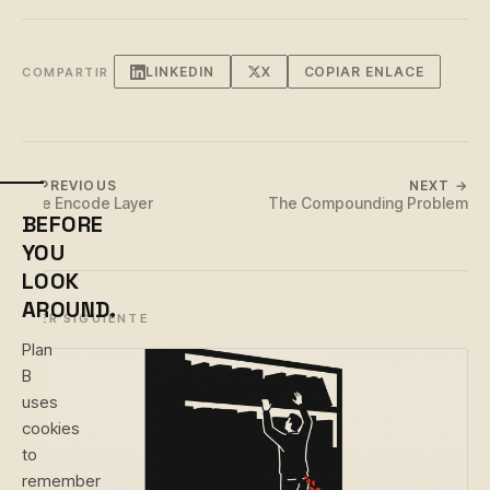
LINKEDIN
X
COPIAR ENLACE
COMPARTIR
← PREVIOUS
NEXT →
The Encode Layer
The Compounding Problem
BEFORE
YOU
LOOK
AROUND.
LEER SIGUIENTE
Plan
B
uses
cookies
to
remember