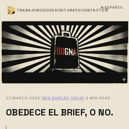
🌐 ESPAÑOL
🔒
TRABAJO
MODOS
ESCRITURA
YO
CONTACTO
23 MARCH 2026
/
BEN SHIPLEY
/
ORCID
/
3 MIN READ
OBEDECE EL BRIEF, O NO.