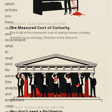
which
articles
you
have
6 AUGUST 2026
2 MIN DE LECTURA
The Measured Cost of Curiosity
read
The AI bill is the measured cost of sating human curiosity,
and
dressed up as strategy. Direction is the discount.
recommend
what
to
read
next.
No
advertising.
Site
analytics
and
embedded
case-
27 JULY 2026
26 MIN DE LECTURA
You don't need a Parthenon
study