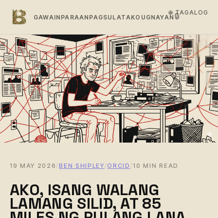
🌐 TAGALOG
🔒
GAWAIN
PARAAN
PAGSULAT
AKO
UGNAYAN
19 MAY 2026
/
BEN SHIPLEY
/
ORCID
/
10 MIN READ
AKO, ISANG WALANG
LAMANG SILID, AT 85
MILES NG PULANG LANA