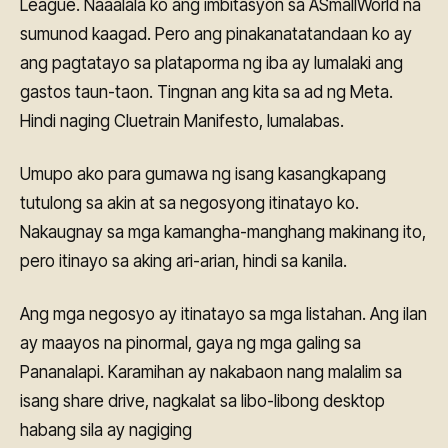
League. Naaalala ko ang imbitasyon sa ASmallWorld na
sumunod kaagad. Pero ang pinakanatatandaan ko ay
ang pagtatayo sa plataporma ng iba ay lumalaki ang
gastos taun-taon. Tingnan ang kita sa ad ng Meta.
Hindi naging Cluetrain Manifesto, lumalabas.
Umupo ako para gumawa ng isang kasangkapang
tutulong sa akin at sa negosyong itinatayo ko.
Nakaugnay sa mga kamangha-manghang makinang ito,
pero itinayo sa aking ari-arian, hindi sa kanila.
Ang mga negosyo ay itinatayo sa mga listahan. Ang ilan
ay maayos na pinormal, gaya ng mga galing sa
Pananalapi. Karamihan ay nakabaon nang malalim sa
isang share drive, nagkalat sa libo-libong desktop
habang sila ay nagiging