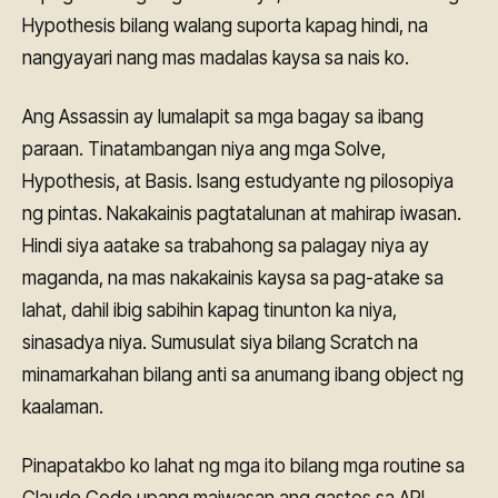
Hypothesis bilang walang suporta kapag hindi, na
nangyayari nang mas madalas kaysa sa nais ko.
Ang Assassin ay lumalapit sa mga bagay sa ibang
paraan. Tinatambangan niya ang mga Solve,
Hypothesis, at Basis. Isang estudyante ng pilosopiya
ng pintas. Nakakainis pagtatalunan at mahirap iwasan.
Hindi siya aatake sa trabahong sa palagay niya ay
maganda, na mas nakakainis kaysa sa pag-atake sa
lahat, dahil ibig sabihin kapag tinunton ka niya,
sinasadya niya. Sumusulat siya bilang Scratch na
minamarkahan bilang anti sa anumang ibang object ng
kaalaman.
Pinapatakbo ko lahat ng mga ito bilang mga routine sa
Claude Code upang maiwasan ang gastos sa API