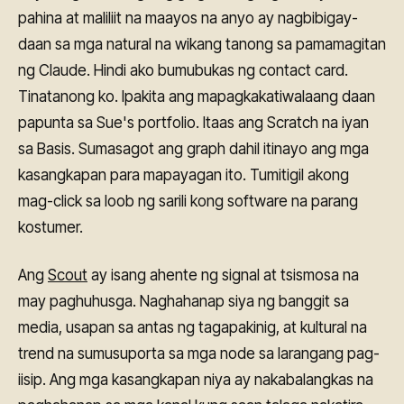
pahina at maliliit na maayos na anyo ay nagbibigay-
daan sa mga natural na wikang tanong sa pamamagitan
ng Claude. Hindi ako bumubukas ng contact card.
Tinatanong ko. Ipakita ang mapagkakatiwalaang daan
papunta sa Sue's portfolio. Itaas ang Scratch na iyan
sa Basis. Sumasagot ang graph dahil itinayo ang mga
kasangkapan para mapayagan ito. Tumitigil akong
mag-click sa loob ng sarili kong software na parang
kostumer.
Ang
Scout
ay isang ahente ng signal at tsismosa na
may paghuhusga. Naghahanap siya ng banggit sa
media, usapan sa antas ng tagapakinig, at kultural na
trend na sumusuporta sa mga node sa larangang pag-
iisip. Ang mga kasangkapan niya ay nakabalangkas na