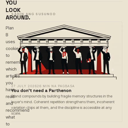
YOU
LOOK
BASAHIN ANG SUSUNOD
AROUND.
Plan
B
uses
cookies
to
remember
which
articles
you
27 JULY 2026
26 MIN NA PAGBASA
have
You don't need a Parthenon
read
Brand compounds by building fragile memory structures in the
buyer's mind. Coherent repetition strengthens them, incoherent
and
variation chips at them, and the discipline is accessible at any
recommend
scale.
what
to