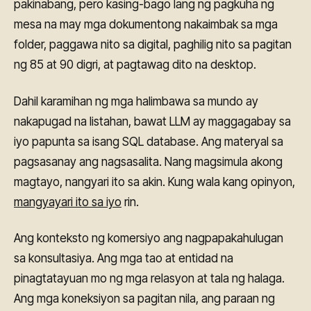
pakinabang, pero kasing-bago lang ng pagkuha ng
mesa na may mga dokumentong nakaimbak sa mga
folder, paggawa nito sa digital, paghilig nito sa pagitan
ng 85 at 90 digri, at pagtawag dito na desktop.
Dahil karamihan ng mga halimbawa sa mundo ay
nakapugad na listahan, bawat LLM ay maggagabay sa
iyo papunta sa isang SQL database. Ang materyal sa
pagsasanay ang nagsasalita. Nang magsimula akong
magtayo, nangyari ito sa akin. Kung wala kang opinyon,
mangyayari ito sa iyo
rin.
Ang konteksto ng komersiyo ang nagpapakahulugan
sa konsultasiya. Ang mga tao at entidad na
pinagtatayuan mo ng mga relasyon at tala ng halaga.
Ang mga koneksiyon sa pagitan nila, ang paraan ng