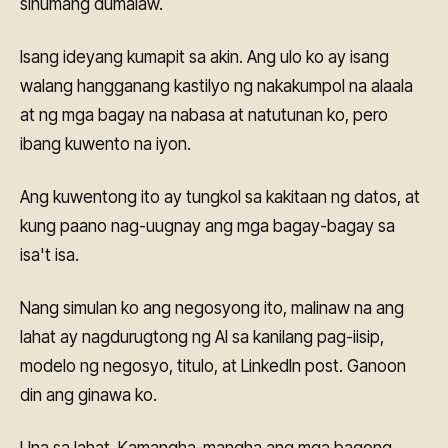
sinumang dumalaw.
Isang ideyang kumapit sa akin. Ang ulo ko ay isang
walang hangganang kastilyo ng nakakumpol na alaala
at ng mga bagay na nabasa at natutunan ko, pero
ibang kuwento na iyon.
Ang kuwentong ito ay tungkol sa kakitaan ng datos, at
kung paano nag-uugnay ang mga bagay-bagay sa
isa't isa.
Nang simulan ko ang negosyong ito, malinaw na ang
lahat ay nagdurugtong ng AI sa kanilang pag-iisip,
modelo ng negosyo, titulo, at LinkedIn post. Ganoon
din ang ginawa ko.
Una sa lahat. Kamangha-mangha ang mga bagong