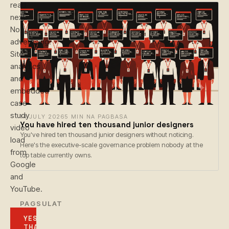
read
next.
No
advertising.
Site
analytics
and
embedded
case-
study
14 JULY 2026
5 MIN NA PAGBASA
You have hired ten thousand junior designers
video
You've hired ten thousand junior designers without noticing.
load
Here's the executive-scale governance problem nobody at the
from
top table currently owns.
Google
and
YouTube.
← PAGSULAT
YES,
THAT