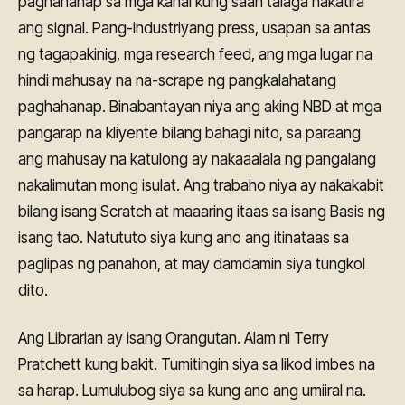
paghahanap sa mga kanal kung saan talaga nakatira
ang signal. Pang-industriyang press, usapan sa antas
ng tagapakinig, mga research feed, ang mga lugar na
hindi mahusay na na-scrape ng pangkalahatang
paghahanap. Binabantayan niya ang aking NBD at mga
pangarap na kliyente bilang bahagi nito, sa paraang
ang mahusay na katulong ay nakaaalala ng pangalang
nakalimutan mong isulat. Ang trabaho niya ay nakakabit
bilang isang Scratch at maaaring itaas sa isang Basis ng
isang tao. Natututo siya kung ano ang itinataas sa
paglipas ng panahon, at may damdamin siya tungkol
dito.
Ang Librarian ay isang Orangutan. Alam ni Terry
Pratchett kung bakit. Tumitingin siya sa likod imbes na
sa harap. Lumulubog siya sa kung ano ang umiiral na.