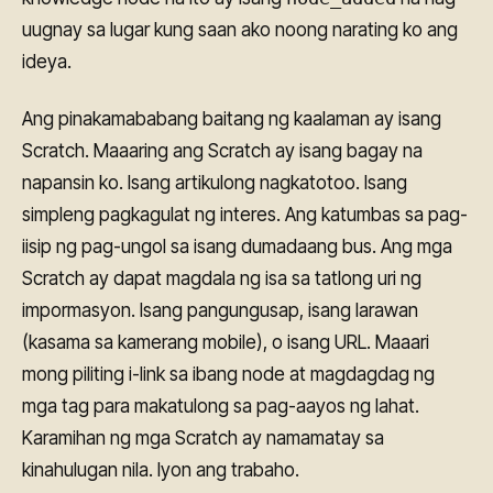
uugnay sa lugar kung saan ako noong narating ko ang
ideya.
Ang pinakamababang baitang ng kaalaman ay isang
Scratch. Maaaring ang Scratch ay isang bagay na
napansin ko. Isang artikulong nagkatotoo. Isang
simpleng pagkagulat ng interes. Ang katumbas sa pag-
iisip ng pag-ungol sa isang dumadaang bus. Ang mga
Scratch ay dapat magdala ng isa sa tatlong uri ng
impormasyon. Isang pangungusap, isang larawan
(kasama sa kamerang mobile), o isang URL. Maaari
mong piliting i-link sa ibang node at magdagdag ng
mga tag para makatulong sa pag-aayos ng lahat.
Karamihan ng mga Scratch ay namamatay sa
kinahulugan nila. Iyon ang trabaho.