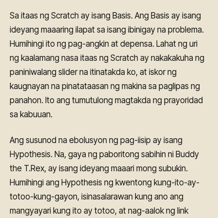
Sa itaas ng Scratch ay isang Basis. Ang Basis ay isang
ideyang maaaring ilapat sa isang ibinigay na problema.
Humihingi ito ng pag-angkin at depensa. Lahat ng uri
ng kaalamang nasa itaas ng Scratch ay nakakakuha ng
paniniwalang slider na itinatakda ko, at iskor ng
kaugnayan na pinatataasan ng makina sa paglipas ng
panahon. Ito ang tumutulong magtakda ng prayoridad
sa kabuuan.
Ang susunod na ebolusyon ng pag-iisip ay isang
Hypothesis. Na, gaya ng paboritong sabihin ni Buddy
the T.Rex, ay isang ideyang maaari mong subukin.
Humihingi ang Hypothesis ng kwentong kung-ito-ay-
totoo-kung-gayon, isinasalarawan kung ano ang
mangyayari kung ito ay totoo, at nag-aalok ng link