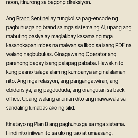
noon, itinurong sa bagong direksiyon.
Ang
Brand Sentinel
ay tungkol sa pag-encode ng
paghuhusga ng brand sa mga sistema ng AI, upang ang
mabuting pasiya ay maglakbay kasama ng mga
kasangkapan imbes na maiwan sa likod sa isang PDF na
walang nagbubukas. Ginagawa ng Operator ang
parehong bagay isang palapag pababa. Hawak nito
kung paano talaga alam ng kumpanya ang nalalaman
nito. Ang mga relasyon, ang pangangatwiran, ang
ebidensiya, ang pagdududa, ang orangutan sa back
office. Upang walang anuman dito ang mawawala sa
sandaling lumabas ako ng silid.
Itinatayo ng Plan B ang paghuhusga sa mga sistema.
Hindi nito iniiwan ito sa ulo ng tao at umaasang.