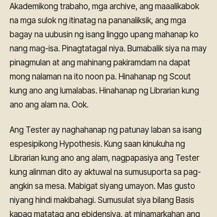
Akademikong trabaho, mga archive, ang maaalikabok
na mga sulok ng itinatag na pananaliksik, ang mga
bagay na uubusin ng isang linggo upang mahanap ko
nang mag-isa. Pinagtatagal niya. Bumabalik siya na may
pinagmulan at ang mahinang pakiramdam na dapat
mong nalaman na ito noon pa. Hinahanap ng Scout
kung ano ang lumalabas. Hinahanap ng Librarian kung
ano ang alam na. Ook.
Ang Tester ay naghahanap ng patunay laban sa isang
espesipikong Hypothesis. Kung saan kinukuha ng
Librarian kung ano ang alam, nagpapasiya ang Tester
kung alinman dito ay aktuwal na sumusuporta sa pag-
angkin sa mesa. Mabigat siyang umayon. Mas gusto
niyang hindi makibahagi. Sumusulat siya bilang Basis
kapag matatag ang ebidensiya, at minamarkahan ang