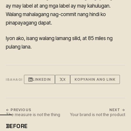
ay may label at ang mga label ay may kahulugan.
Walang mahalagang nag-commit nang hindi ko
pinapayagang dapat.
Iyon ako, isang walang lamang silid, at 85 miles ng
pulang lana.
LINKEDIN
X
KOPYAHIN ANG LINK
IBAHAGI
← PREVIOUS
NEXT →
The measure is not the thing
Your brand is not the product
BEFORE