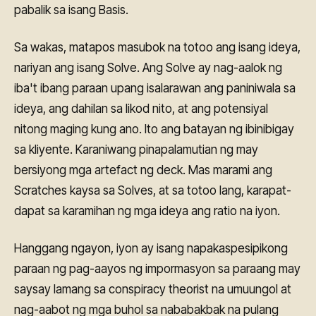
pabalik sa isang Basis.
Sa wakas, matapos masubok na totoo ang isang ideya,
nariyan ang isang Solve. Ang Solve ay nag-aalok ng
iba't ibang paraan upang isalarawan ang paniniwala sa
ideya, ang dahilan sa likod nito, at ang potensiyal
nitong maging kung ano. Ito ang batayan ng ibinibigay
sa kliyente. Karaniwang pinapalamutian ng may
bersiyong mga artefact ng deck. Mas marami ang
Scratches kaysa sa Solves, at sa totoo lang, karapat-
dapat sa karamihan ng mga ideya ang ratio na iyon.
Hanggang ngayon, iyon ay isang napakaspesipikong
paraan ng pag-aayos ng impormasyon sa paraang may
saysay lamang sa conspiracy theorist na umuungol at
nag-aabot ng mga buhol sa nababakbak na pulang