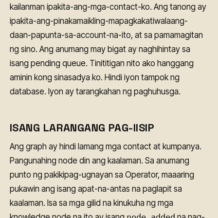
kailanman ipakita-ang-mga-contact-ko. Ang tanong ay
ipakita-ang-pinakamaikling-mapagkakatiwalaang-
daan-papunta-sa-account-na-ito, at sa pamamagitan
ng sino. Ang anumang may bigat ay naghihintay sa
isang pending queue. Tinititigan nito ako hanggang
aminin kong sinasadya ko. Hindi iyon tampok ng
database. Iyon ay tarangkahan ng paghuhusga.
ISANG LARANGANG PAG-IISIP
Ang graph ay hindi lamang mga contact at kumpanya.
Pangunahing node din ang kaalaman. Sa anumang
punto ng pakikipag-ugnayan sa Operator, maaaring
pukawin ang isang apat-na-antas na paglapit sa
kaalaman. Isa sa mga gilid na kinukuha ng mga
knowledge node na ito ay isang
node_added
na nag-