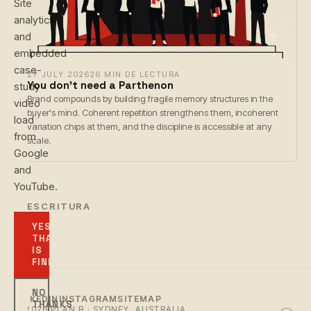
Site
analytics
and
embedded
case-
27 JULY 2026
26 MIN DE LECTURA
You don't need a Parthenon
study
Brand compounds by building fragile memory structures in the
video
buyer's mind. Coherent repetition strengthens them, incoherent
load
variation chips at them, and the discipline is accessible at any
from
scale.
Google
and
YouTube.
← ESCRITURA
YES,
THAT
IS
FINE
NO
LINKEDIN
INSTAGRAM
SITEMAP
THANKS
© 2026 PLAN B · SYDNEY, AUSTRALIA