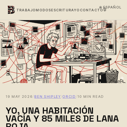
🌐 ESPAÑOL
🔒
TRABAJO
MODOS
ESCRITURA
YO
CONTACTO
19 MAY 2026
/
BEN SHIPLEY
/
ORCID
/
10 MIN READ
YO, UNA HABITACIÓN
VACÍA Y 85 MILES DE LANA
ROJA