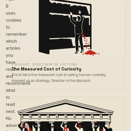
B
uses
cookies
to
remember
which
articles
you
have
6 AUGUST 2026
2 MIN DE LECTURA
The Measured Cost of Curiosity
read
The AI bill is the measured cost of sating human curiosity,
and
dressed up as strategy. Direction is the discount.
recommend
what
to
read
next.
No
advertising.