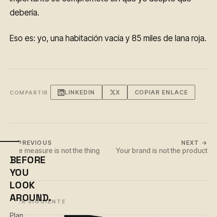
debería.
Eso es: yo, una habitación vacía y 85 miles de lana roja.
LINKEDIN
X
COPIAR ENLACE
COMPARTIR
← PREVIOUS
NEXT →
The measure is not the thing
Your brand is not the product
BEFORE
YOU
LOOK
AROUND.
LEER SIGUIENTE
Plan