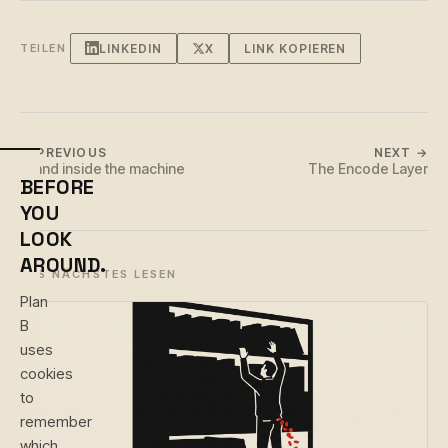
LINKEDIN
X
LINK KOPIEREN
TEILEN
← PREVIOUS
NEXT →
Brand inside the machine
The Encode Layer
BEFORE
YOU
LOOK
AROUND.
ALS NÄCHSTES LESEN
Plan
B
uses
cookies
to
remember
which