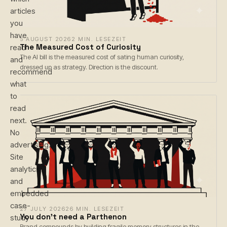
articles
you
have
6 AUGUST 2026
2 MIN. LESEZEIT
The Measured Cost of Curiosity
read
The AI bill is the measured cost of sating human curiosity,
and
dressed up as strategy. Direction is the discount.
recommend
what
to
read
next.
No
advertising.
Site
analytics
and
embedded
case-
27 JULY 2026
26 MIN. LESEZEIT
You don't need a Parthenon
study
Brand compounds by building fragile memory structures in the