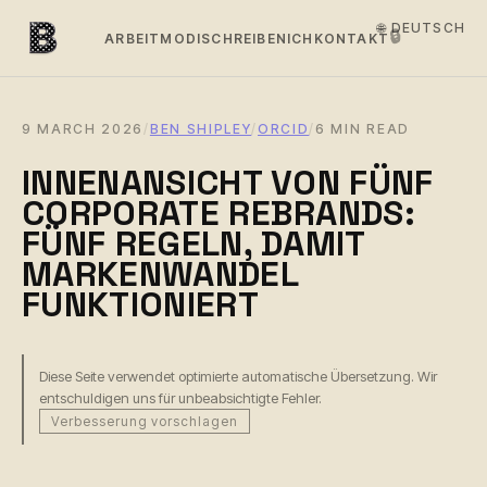
🌐 DEUTSCH
🔒
ARBEIT
MODI
SCHREIBEN
ICH
KONTAKT
9 MARCH 2026
/
BEN SHIPLEY
/
ORCID
/
6 MIN READ
INNENANSICHT VON FÜNF
CORPORATE REBRANDS:
FÜNF REGELN, DAMIT
MARKENWANDEL
FUNKTIONIERT
Diese Seite verwendet optimierte automatische Übersetzung. Wir
entschuldigen uns für unbeabsichtigte Fehler.
Verbesserung vorschlagen