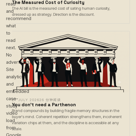
The Measured Cost of Curiosity
read
The AI bill is the measured cost of sating human curiosity,
and
dressed up as strategy. Direction is the discount.
recommend
what
to
read
next.
No
advertising.
Site
analytics
and
embedded
case-
27 JULY 2026
26 分钟阅读
You don't need a Parthenon
study
Brand compounds by building fragile memory structures in the
video
buyer's mind. Coherent repetition strengthens them, incoherent
load
variation chips at them, and the discipline is accessible at any
from
scale.
Google