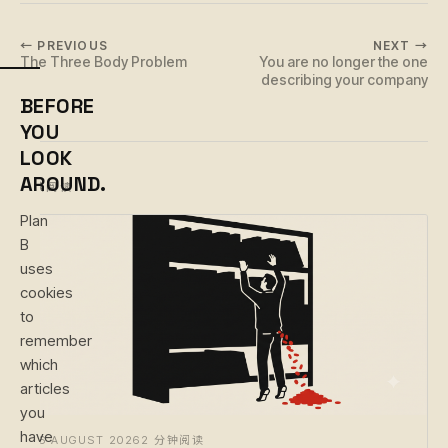
← PREVIOUS
NEXT →
The Three Body Problem
You are no longer the one
describing your company
BEFORE
YOU
LOOK
AROUND.
继续阅读
Plan
B
uses
cookies
to
remember
which
articles
you
have
6 AUGUST 2026
2 分钟阅读