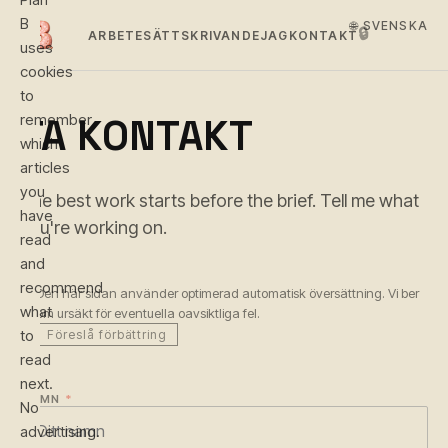
B
🌐 SVENSKA
🔒
ARBETE
SÄTT
SKRIVANDE
JAG
KONTAKT
uses
cookies
to
remember
TA KONTAKT
which
articles
you
The best work starts before the brief. Tell me what
have
you're working on.
read
and
recommend
Den här sidan använder optimerad automatisk översättning. Vi ber
what
om ursäkt för eventuella oavsiktliga fel.
to
Föreslå förbättring
read
next.
NAMN
*
No
advertising.