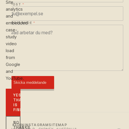
Site
E-POST
*
analytics
and
embedded
MEDDELANDE
*
case-
study
video
load
from
Google
and
YouTube.
Skicka meddelande
YES,
THAT
IS
FINE
NO
LINKEDIN
INSTAGRAM
SITEMAP
THANKS