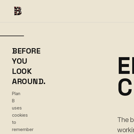
BEFORE
E
YOU
LOOK
C
AROUND.
Plan
B
uses
cookies
The b
to
worki
remember