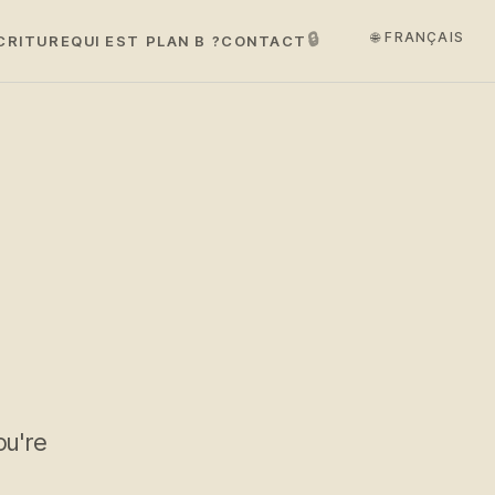
🔒
🌐 FRANÇAIS
CRITURE
QUI EST PLAN B ?
CONTACT
ou're