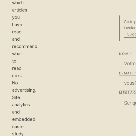
which
articles
you
Cette 
have
involon
read
Sugg
and
recommend
what
NOM
*
to
read
E-MAIL
next.
No
advertising.
MESSAG
Site
analytics
and
embedded
case-
study