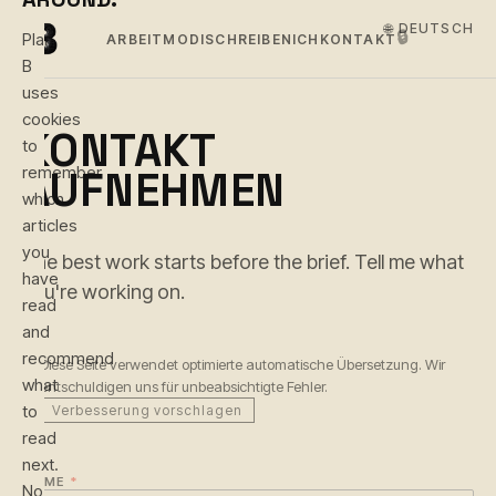
🌐 DEUTSCH
🔒
Plan
ARBEIT
MODI
SCHREIBEN
ICH
KONTAKT
B
uses
cookies
KONTAKT
to
remember
AUFNEHMEN
which
articles
you
The best work starts before the brief. Tell me what
have
you're working on.
read
and
recommend
Diese Seite verwendet optimierte automatische Übersetzung. Wir
what
entschuldigen uns für unbeabsichtigte Fehler.
to
Verbesserung vorschlagen
read
next.
NAME
*
No