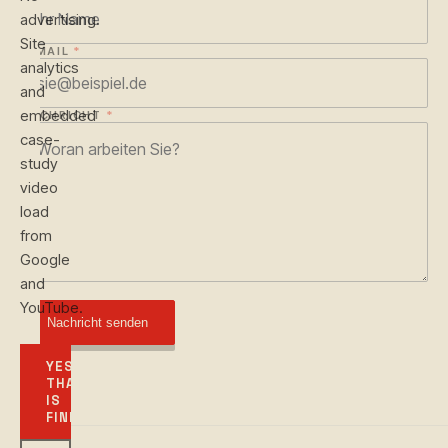
advertising.
Site
E-MAIL
*
analytics
and
embedded
NACHRICHT
*
case-
study
video
load
from
Google
and
YouTube.
Nachricht senden
YES,
THAT
IS
FINE