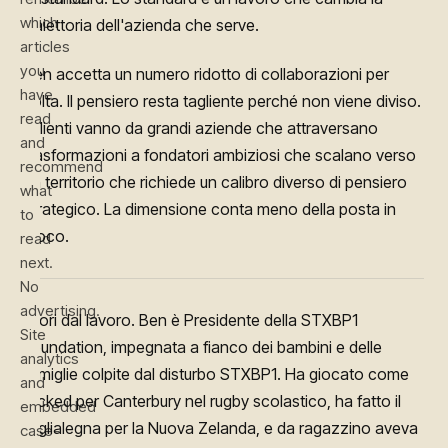
which
traiettoria dell'azienda che serve.
articles
you
Ben accetta un numero ridotto di collaborazioni per
have
volta. Il pensiero resta tagliente perché non viene diviso.
read
I clienti vanno da grandi aziende che attraversano
and
trasformazioni a fondatori ambiziosi che scalano verso
recommend
un territorio che richiede un calibro diverso di pensiero
what
strategico. La dimensione conta meno della posta in
to
gioco.
read
next.
No
advertising.
Fuori dal lavoro. Ben è Presidente della STXBP1
Site
Foundation, impegnata a fianco dei bambini e delle
analytics
famiglie colpite dal disturbo STXBP1. Ha giocato come
and
locked per Canterbury nel rugby scolastico, ha fatto il
embedded
taglialegna per la Nuova Zelanda, e da ragazzino aveva
case-