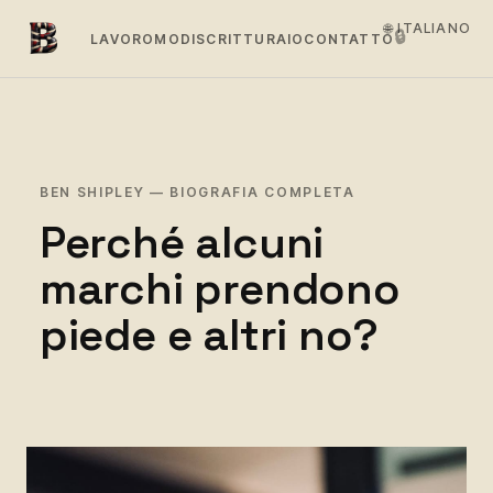
🌐 ITALIANO
🔒
LAVORO
MODI
SCRITTURA
IO
CONTATTO
BEN SHIPLEY — BIOGRAFIA COMPLETA
Perché alcuni
marchi prendono
piede e altri no?