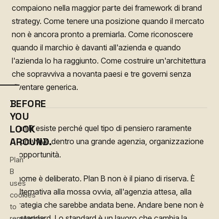
compaiono nella maggior parte dei framework di brand
strategy. Come tenere una posizione quando il mercato
non è ancora pronto a premiarla. Come riconoscere
quando il marchio è davanti all'azienda e quando
l'azienda lo ha raggiunto. Come costruire un'architettura
che sopravviva a novanta paesi e tre governi senza
diventare generica.
BEFORE
YOU
LOOK
Plan B esiste perché quel tipo di pensiero raramente
AROUND.
sopravvive dentro una grande agenzia, organizzazione
o opportunità.
Plan
B
Il nome è deliberato. Plan B non è il piano di riserva. È
uses
l'alternativa alla mossa ovvia, all'agenzia attesa, alla
cookies
strategia che sarebbe andata bene. Andare bene non è
to
lo standard. Lo standard è un lavoro che cambia la
remember